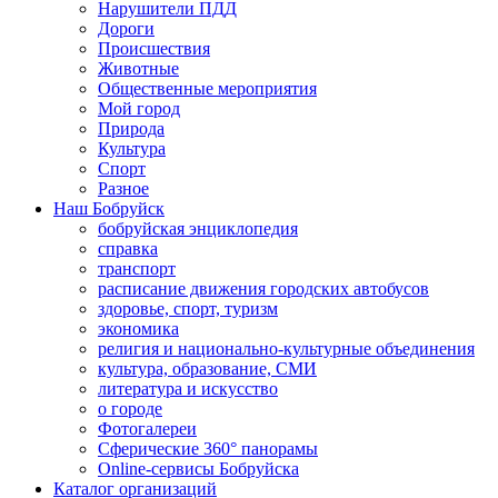
Нарушители ПДД
Дороги
Происшествия
Животные
Общественные мероприятия
Мой город
Природа
Культура
Спорт
Разное
Наш Бобруйск
бобруйская энциклопедия
справка
транспорт
расписание движения городских автобусов
здоровье, спорт, туризм
экономика
религия и национально-культурные объединения
культура, образование, СМИ
литература и искусство
о городе
Фотогалереи
Сферические 360° панорамы
Online-сервисы Бобруйска
Каталог организаций