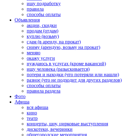
ищу подработку
правила
способы оплаты
Объявления
акции, скидки
продам (отдам)
куплю (возьму)
сдам (в аренду, на прокат)
сниму (арендую, возьму на прокат)
меняю
окажу услуги
нуждаюсь в услугах (кроме вакансий)
ищу человека (разыскивается)
потери и находки (что потеряли или нашли)
разное (что не подходит для других разделов)
способы оплаты
правила раздела
Фото
Афиша
вся афиша
кино
театр
концерты, шоу, цирковые выступления
дискотеки, вечеринки
общегородские мероприятия