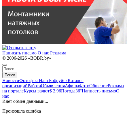
Написать письмо
О нас
Реклама
© 2006-2026 «BOBR.by»
Поиск
Новости
Фотофакт
Наш Бобруйск
Каталог
организаций
Работа
Объявления
Афиша
Фото
Общение
Реклама
на портале
Курсы валют
$ 2.96
Погода
36°
Написать письмо
О
нас
Идёт обмен данными...
Произошла ошибка