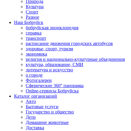
Природа
Культура
Спорт
Разное
Наш Бобруйск
бобруйская энциклопедия
справка
транспорт
расписание движения городских автобусов
здоровье, спорт, туризм
экономика
религия и национально-культурные объединения
культура, образование, СМИ
литература и искусство
о городе
Фотогалереи
Сферические 360° панорамы
Online-сервисы Бобруйска
Каталог организаций
Авто
Бытовые услуги
Государство и общество
Дети
Домашние животные
Доставка