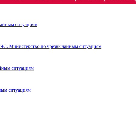
чайным ситуациям
ЧС. Министерство по чрезвычайным ситуациям
йным ситуациям
ным ситуациям