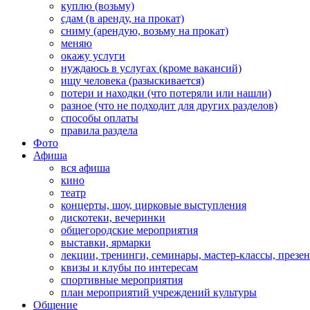
куплю (возьму)
сдам (в аренду, на прокат)
сниму (арендую, возьму на прокат)
меняю
окажу услуги
нуждаюсь в услугах (кроме вакансий)
ищу человека (разыскивается)
потери и находки (что потеряли или нашли)
разное (что не подходит для других разделов)
способы оплаты
правила раздела
Фото
Афиша
вся афиша
кино
театр
концерты, шоу, цирковые выступления
дискотеки, вечеринки
общегородские мероприятия
выставки, ярмарки
лекции, тренинги, семинары, мастер-классы, презе
квизы и клубы по интересам
спортивные мероприятия
план мероприятий учреждений культуры
Общение