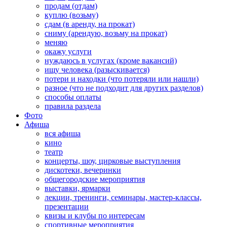
продам (отдам)
куплю (возьму)
сдам (в аренду, на прокат)
сниму (арендую, возьму на прокат)
меняю
окажу услуги
нуждаюсь в услугах (кроме вакансий)
ищу человека (разыскивается)
потери и находки (что потеряли или нашли)
разное (что не подходит для других разделов)
способы оплаты
правила раздела
Фото
Афиша
вся афиша
кино
театр
концерты, шоу, цирковые выступления
дискотеки, вечеринки
общегородские мероприятия
выставки, ярмарки
лекции, тренинги, семинары, мастер-классы,
презентации
квизы и клубы по интересам
спортивные мероприятия