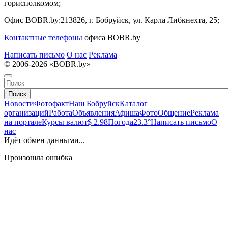
горисполкомом;
Офис BOBR.by:
213826, г. Бобруйск, ул. Карла Либкнехта, 25;
Контактные телефоны
офиса BOBR.by
Написать письмо
О нас
Реклама
© 2006-2026 «BOBR.by»
Поиск
Новости
Фотофакт
Наш Бобруйск
Каталог
организаций
Работа
Объявления
Афиша
Фото
Общение
Реклама
на портале
Курсы валют
$ 2.98
Погода
23.3°
Написать письмо
О
нас
Идёт обмен данными...
Произошла ошибка