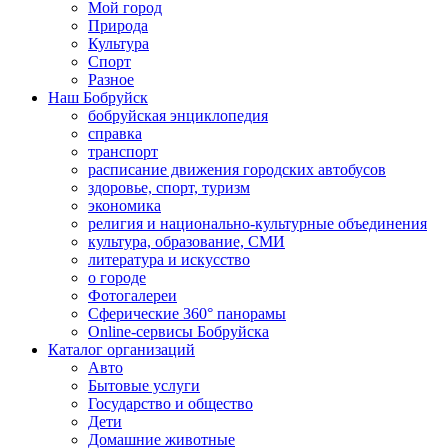
Мой город
Природа
Культура
Спорт
Разное
Наш Бобруйск
бобруйская энциклопедия
справка
транспорт
расписание движения городских автобусов
здоровье, спорт, туризм
экономика
религия и национально-культурные объединения
культура, образование, СМИ
литература и искусство
о городе
Фотогалереи
Сферические 360° панорамы
Online-сервисы Бобруйска
Каталог организаций
Авто
Бытовые услуги
Государство и общество
Дети
Домашние животные