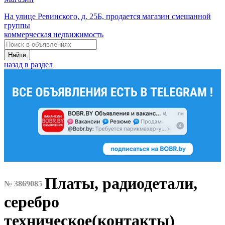
На улице Ревинского, д. 25Б, продается магазин смешанной
группы
коммерческая недвижимость
Найти
назад в раздел
Платы, радиодетали,
№ 3869085
серебро
техническое(контакты)