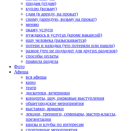
продам (отдам)
куплю (возьму)
сдам (в аренду, на прокат)
сниму (арендую, возьму на прокат)
меняю
окажу услуги
нуждаюсь в услугах (кроме вакансий)
ищу человека (разыскивается)
потери и находки (что потеряли или нашли)
разное (что не подходит для других разделов)
способы оплаты
правила раздела
Фото
Афиша
вся афиша
кино
театр
дискотеки, вечеринки
концерты, шоу, цирковые выступления
общегородские мероприятия
выставки, ярмарки
лекции, тренинги, семинары, мастер-классы,
презентации
квизы и клубы по интересам
спортивные мероприятия