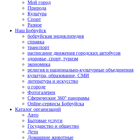
Мой город
Природа
Культура
Спорт
Разное
Наш Бобруйск
бобруйская энциклопедия
справка
транспорт
расписание движения городских автобусов
здоровье, спорт, туризм
экономика
религия и национально-культурные объединения
культура, образование, СМИ
литература и искусство
о городе
Фотогалереи
Сферические 360° панорамы
Online-сервисы Бобруйска
Каталог организаций
Авто
Бытовые услуги
Государство и общество
Дети
Домашние животные