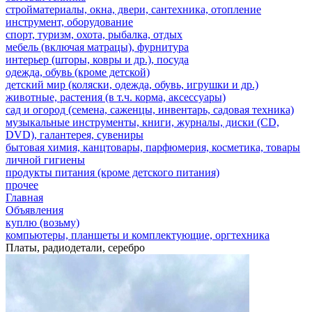
стройматериалы, окна, двери, сантехника, отопление
инструмент, оборудование
спорт, туризм, охота, рыбалка, отдых
мебель (включая матрацы), фурнитура
интерьер (шторы, ковры и др.), посуда
одежда, обувь (кроме детской)
детский мир (коляски, одежда, обувь, игрушки и др.)
животные, растения (в т.ч. корма, аксессуары)
сад и огород (семена, саженцы, инвентарь, садовая техника)
музыкальные инструменты, книги, журналы, диски (CD,
DVD), галантерея, сувениры
бытовая химия, канцтовары, парфюмерия, косметика, товары
личной гигиены
продукты питания (кроме детского питания)
прочее
Главная
Объявления
куплю (возьму)
компьютеры, планшеты и комплектующие, оргтехника
Платы, радиодетали, серебро