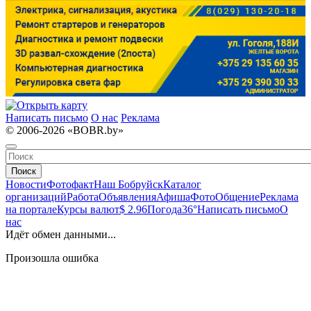
Написать письмо
О нас
Реклама
© 2006-2026 «BOBR.by»
Поиск
Новости
Фотофакт
Наш Бобруйск
Каталог
организаций
Работа
Объявления
Афиша
Фото
Общение
Реклама
на портале
Курсы валют
$ 2.96
Погода
36°
Написать письмо
О
нас
Идёт обмен данными...
Произошла ошибка