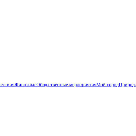
ествия
Животные
Общественные мероприятия
Мой город
Природ