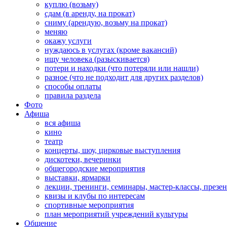
куплю (возьму)
сдам (в аренду, на прокат)
сниму (арендую, возьму на прокат)
меняю
окажу услуги
нуждаюсь в услугах (кроме вакансий)
ищу человека (разыскивается)
потери и находки (что потеряли или нашли)
разное (что не подходит для других разделов)
способы оплаты
правила раздела
Фото
Афиша
вся афиша
кино
театр
концерты, шоу, цирковые выступления
дискотеки, вечеринки
общегородские мероприятия
выставки, ярмарки
лекции, тренинги, семинары, мастер-классы, презе
квизы и клубы по интересам
спортивные мероприятия
план мероприятий учреждений культуры
Общение