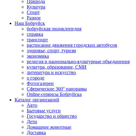
Природа
Культура
Спорт
Разное
Наш Бобруйск
бобруйская энциклопедия
справка
транспорт
расписание движения городских автобусов
здоровье, спорт, туризм
экономика
религия и национально-культурные объединения
культура, образование, СМИ
литература и искусство
о городе
Фотогалереи
Сферические 360° панорамы
Online-сервисы Бобруйска
Каталог организаций
Авто
Бытовые услуги
Государство и общество
Дети
Домашние животные
Доставка