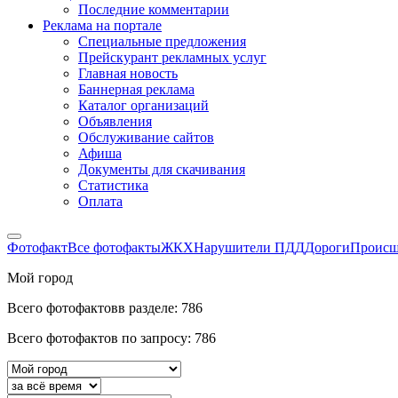
Последние комментарии
Реклама на портале
Специальные предложения
Прейскурант рекламных услуг
Главная новость
Баннерная реклама
Каталог организаций
Объявления
Обслуживание сайтов
Афиша
Документы для скачивания
Статистика
Оплата
Фотофакт
Все фотофакты
ЖКХ
Нарушители ПДД
Дороги
Происш
Мой город
Всего фотофактовв разделе:
786
Всего фотофактов по запросу:
786