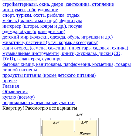
стройматериалы, окна, двери, сантехника, отопление
инструмент, оборудование
спорт, туризм, охота, рыбалка, отдых
мебель (включая матрацы), фурнитура
интерьер (шторы, ковры и др.), посуда
одежда, обувь (кроме детской)
детский мир (коляски, одежда, обувь, игрушки и др.)
животные, растения (в т.ч. корма, аксессуары)
сад и огород (семена, саженцы, инвентарь, садовая техника)
музыкальные инструменты, книги, журналы, диски (CD,
DVD), галантерея, сувениры
бытовая химия, канцтовары, парфюмерия, косметика, товары
личной гигиены
продукты питания (кроме детского питания)
прочее
Главная
Объявления
куплю (возьму)
недвижимость, земельные участки
Квартиру! Рассмотрю все варианты