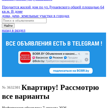
Продается жилой дом по ул.Дунаевского общей площадью 64
кв.м. В доме
дома, дачи, земельные участки в городах
Найти
назад в раздел
Квартиру! Рассмотрю
№ 3632301
все варианты
Информация обновлена 7 августа 2026