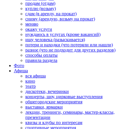
продам (отдам)
куплю (возьму)
сдам (в аренду, на прокат)
сниму (арендую, возьму на прокат)
меняю
окажу услуги
нуждаюсь в услугах (кроме вакансий)
ищу человека (разыскивается)
потери и находки (что потеряли или нашли)
разное (что не подходит для других разделов)
способы оплаты
правила раздела
Фото
Афиша
вся афиша
кино
театр
дискотеки, вечеринки
концерты, шоу, цирковые выступления
общегородские мероприятия
выставки, ярмарки
лекции, тренинги, семинары, мастер-классы,
презентации
квизы и клубы по интересам
спортивные мероприятия