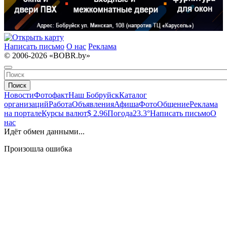
Написать письмо
О нас
Реклама
© 2006-2026 «BOBR.by»
Поиск
Новости
Фотофакт
Наш Бобруйск
Каталог
организаций
Работа
Объявления
Афиша
Фото
Общение
Реклама
на портале
Курсы валют
$ 2.96
Погода
23.3°
Написать письмо
О
нас
Идёт обмен данными...
Произошла ошибка