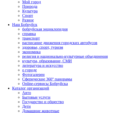
Мой город
Природа
Культура
Спорт
Разное
Наш Бобруйск
бобруйская энциклопедия
справка
транспорт
расписание движения городских автобусов
здоровье, спорт, туризм
экономика
религия и национально-культурные объединения
культура, образование, СМИ
литература и искусство
о городе
Фотогалереи
Сферические 360° панорамы
Online-сервисы Бобруйска
Каталог организаций
Авто
Бытовые услуги
Государство и общество
Дети
Домашние животные