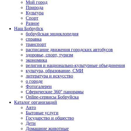
Мой город
Природа
Культура
Спорт
Разное
Наш Бобруйск
бобруйская энциклопедия
справка
транспорт
расписание движения городских автобусов
здоровье, спорт, туризм
экономика
религия и национально-культурные объединения
культура, образование, СМИ
литература и искусство
о городе
Фотогалереи
Сферические 360° панорамы
Online-сервисы Бобруйска
Каталог организаций
Авто
Бытовые услуги
Государство и общество
Дети
Домашние животные