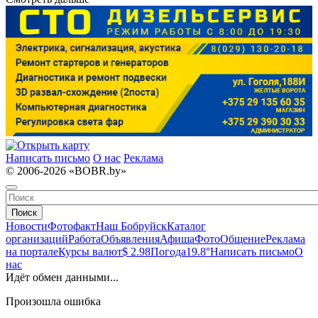
Написать письмо
О нас
Реклама
© 2006-2026 «BOBR.by»
Поиск
Новости
Фотофакт
Наш Бобруйск
Каталог
организаций
Работа
Объявления
Афиша
Фото
Общение
Реклама
на портале
Курсы валют
$ 2.98
Погода
19.8°
Написать письмо
О
нас
Идёт обмен данными...
Произошла ошибка