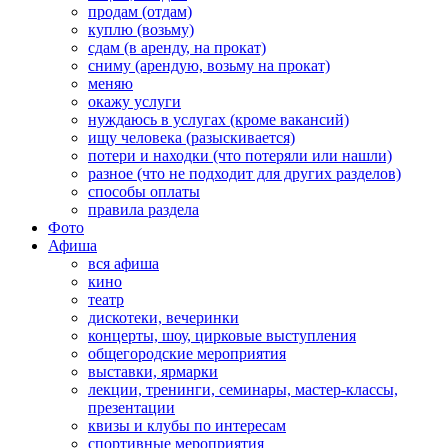
продам (отдам)
куплю (возьму)
сдам (в аренду, на прокат)
сниму (арендую, возьму на прокат)
меняю
окажу услуги
нуждаюсь в услугах (кроме вакансий)
ищу человека (разыскивается)
потери и находки (что потеряли или нашли)
разное (что не подходит для других разделов)
способы оплаты
правила раздела
Фото
Афиша
вся афиша
кино
театр
дискотеки, вечеринки
концерты, шоу, цирковые выступления
общегородские мероприятия
выставки, ярмарки
лекции, тренинги, семинары, мастер-классы,
презентации
квизы и клубы по интересам
спортивные мероприятия