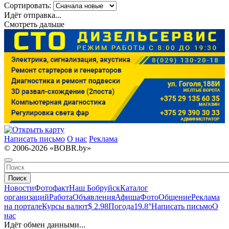
Сортировать:
Идёт отправка...
Смотреть дальше
Написать письмо
О нас
Реклама
© 2006-2026 «BOBR.by»
Поиск
Новости
Фотофакт
Наш Бобруйск
Каталог
организаций
Работа
Объявления
Афиша
Фото
Общение
Реклама
на портале
Курсы валют
$ 2.98
Погода
19.8°
Написать письмо
О
нас
Идёт обмен данными...