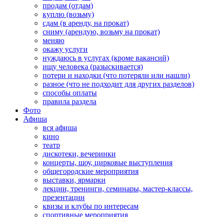
продам (отдам)
куплю (возьму)
сдам (в аренду, на прокат)
сниму (арендую, возьму на прокат)
меняю
окажу услуги
нуждаюсь в услугах (кроме вакансий)
ищу человека (разыскивается)
потери и находки (что потеряли или нашли)
разное (что не подходит для других разделов)
способы оплаты
правила раздела
Фото
Афиша
вся афиша
кино
театр
дискотеки, вечеринки
концерты, шоу, цирковые выступления
общегородские мероприятия
выставки, ярмарки
лекции, тренинги, семинары, мастер-классы,
презентации
квизы и клубы по интересам
спортивные мероприятия