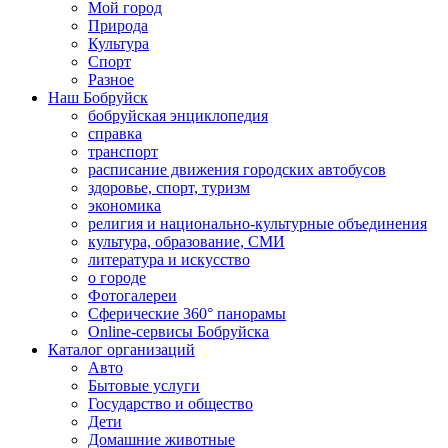
Мой город
Природа
Культура
Спорт
Разное
Наш Бобруйск
бобруйская энциклопедия
справка
транспорт
расписание движения городских автобусов
здоровье, спорт, туризм
экономика
религия и национально-культурные объединения
культура, образование, СМИ
литература и искусство
о городе
Фотогалереи
Сферические 360° панорамы
Online-сервисы Бобруйска
Каталог организаций
Авто
Бытовые услуги
Государство и общество
Дети
Домашние животные