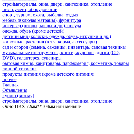
стройматериалы, окна, двери, сантехника, отопление
инструмент, оборудование
спорт, туризм, охота, рыбалка, отдых
мебель (включая матрацы), фурнитура
интерьер (шторы, ковры и др.), посуда
одежда, обувь (кроме детской)
детский мир (коляски, одежда, обувь, игрушки и др.)
животные, растения (в т.ч. корма, аксессуары)
сад и огород (семена, саженцы, инвентарь, садовая техника)
музыкальные инструменты, книги, журналы, диски (CD,
DVD), галантерея, сувениры
бытовая химия, канцтовары, парфюмерия, косметика, товары
личной гигиены
продукты питания (кроме детского питания)
прочее
Главная
Объявления
куплю (возьму)
стройматериалы, окна, двери, сантехника, отопление
Окно ПВХ 72мм**104мм или меньше