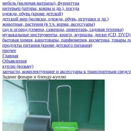
мебель (включая матрацы), фурнитура
интерьер (шторы, ковры и др.), посуда
одежда, обувь (кроме детской)
детский мир (коляски, одежда, обувь, игрушки и др.)
животные, растения (в т.ч. корма, аксессуары)
сад и огород (семена, саженцы, инвентарь, садовая техника)
музыкальные инструменты, книги, журналы, диски (CD, DVD),
бытовая химия, канцтовары, парфюмерия, косметика, товары 
продукты питания (кроме детского питания)
прочее
Главная
Объявления
куплю (возьму)
запчасти, комплектующие и аксессуары к транспортным средс
Задние фонари и бленду-куплю