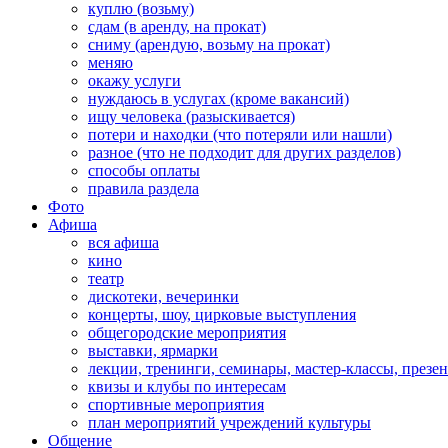
куплю (возьму)
сдам (в аренду, на прокат)
сниму (арендую, возьму на прокат)
меняю
окажу услуги
нуждаюсь в услугах (кроме вакансий)
ищу человека (разыскивается)
потери и находки (что потеряли или нашли)
разное (что не подходит для других разделов)
способы оплаты
правила раздела
Фото
Афиша
вся афиша
кино
театр
дискотеки, вечеринки
концерты, шоу, цирковые выступления
общегородские мероприятия
выставки, ярмарки
лекции, тренинги, семинары, мастер-классы, презе
квизы и клубы по интересам
спортивные мероприятия
план мероприятий учреждений культуры
Общение