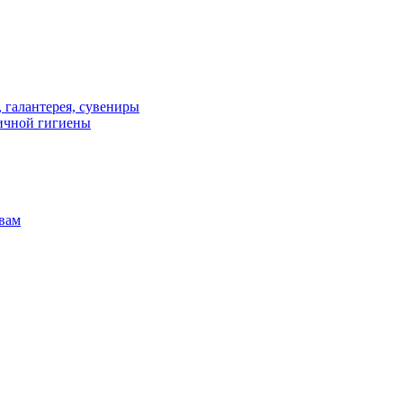
 галантерея, сувениры
личной гигиены
твам