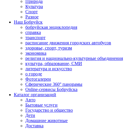
Природа
Культура
Спорт
Разное
Наш Бобруйск
бобруйская энциклопедия
справка
транспорт
расписание движения городских автобусов
здоровье, спорт, туризм
экономика
религия и национально-культурные объединения
культура, образование, СМИ
литература и искусство
о городе
Фотогалереи
Сферические 360° панорамы
Online-сервисы Бобруйска
Каталог организаций
Авто
Бытовые услуги
Государство и общество
Дети
Домашние животные
Доставка