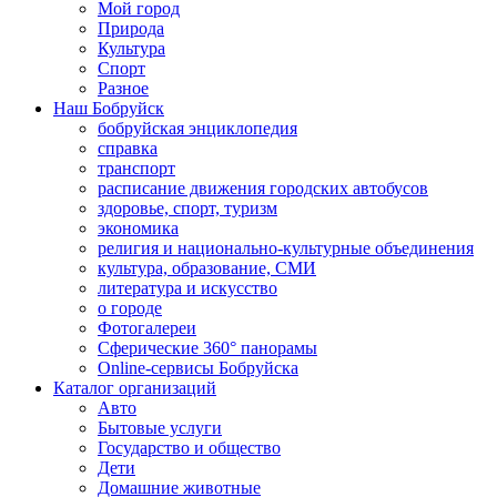
Мой город
Природа
Культура
Спорт
Разное
Наш Бобруйск
бобруйская энциклопедия
справка
транспорт
расписание движения городских автобусов
здоровье, спорт, туризм
экономика
религия и национально-культурные объединения
культура, образование, СМИ
литература и искусство
о городе
Фотогалереи
Сферические 360° панорамы
Online-сервисы Бобруйска
Каталог организаций
Авто
Бытовые услуги
Государство и общество
Дети
Домашние животные