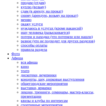
продам (отдам)
куплю (возьму)
сдам (в аренду, на прокат)
сниму (арендую, возьму на прокат)
меняю
окажу услуги
нуждаюсь в услугах (кроме вакансий)
ищу человека (разыскивается)
потери и находки (что потеряли или нашли)
разное (что не подходит для других разделов)
способы оплаты
правила раздела
Фото
Афиша
вся афиша
кино
театр
дискотеки, вечеринки
концерты, шоу, цирковые выступления
общегородские мероприятия
выставки, ярмарки
лекции, тренинги, семинары, мастер-классы,
презентации
квизы и клубы по интересам
спортивные мероприятия