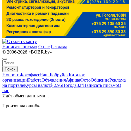
Написать письмо
О нас
Реклама
© 2006-2026 «BOBR.by»
Поиск
Новости
Фотофакт
Наш Бобруйск
Каталог
организаций
Работа
Объявления
Афиша
Фото
Общение
Реклама
на портале
Курсы валют
$ 2.95
Погода
32°
Написать письмо
О
нас
Идёт обмен данными...
Произошла ошибка