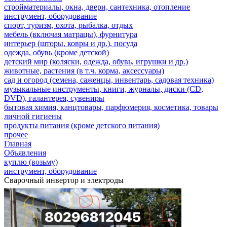
стройматериалы, окна, двери, сантехника, отопление
инструмент, оборудование
спорт, туризм, охота, рыбалка, отдых
мебель (включая матрацы), фурнитура
интерьер (шторы, ковры и др.), посуда
одежда, обувь (кроме детской)
детский мир (коляски, одежда, обувь, игрушки и др.)
животные, растения (в т.ч. корма, аксессуары)
сад и огород (семена, саженцы, инвентарь, садовая техника)
музыкальные инструменты, книги, журналы, диски (CD,
DVD), галантерея, сувениры
бытовая химия, канцтовары, парфюмерия, косметика, товары
личной гигиены
продукты питания (кроме детского питания)
прочее
Главная
Объявления
куплю (возьму)
инструмент, оборудование
Сварочный инвертор и электроды