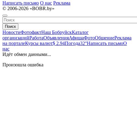
Написать письмо
О нас
Реклама
© 2006-2026 «BOBR.by»
Поиск
Новости
Фотофакт
Наш Бобруйск
Каталог
организаций
Работа
Объявления
Афиша
Фото
Общение
Реклама
на портале
Курсы валют
$ 2.94
Погода
32°
Написать письмо
О
нас
Идёт обмен данными...
Произошла ошибка