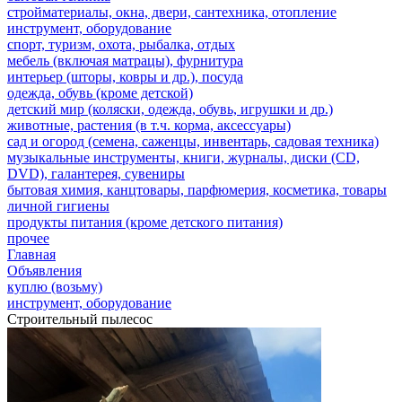
стройматериалы, окна, двери, сантехника, отопление
инструмент, оборудование
спорт, туризм, охота, рыбалка, отдых
мебель (включая матрацы), фурнитура
интерьер (шторы, ковры и др.), посуда
одежда, обувь (кроме детской)
детский мир (коляски, одежда, обувь, игрушки и др.)
животные, растения (в т.ч. корма, аксессуары)
сад и огород (семена, саженцы, инвентарь, садовая техника)
музыкальные инструменты, книги, журналы, диски (CD,
DVD), галантерея, сувениры
бытовая химия, канцтовары, парфюмерия, косметика, товары
личной гигиены
продукты питания (кроме детского питания)
прочее
Главная
Объявления
куплю (возьму)
инструмент, оборудование
Строительный пылесос