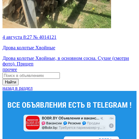
4 августа 8:27 № 4014121
Дрова колотые Хвойные
Дрова колотые Хвойные, в основном сосна. Сухие (смотри
фото). Прицеп
прочее
Найти
назад в раздел