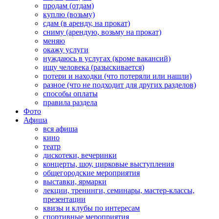
продам (отдам)
куплю (возьму)
сдам (в аренду, на прокат)
сниму (арендую, возьму на прокат)
меняю
окажу услуги
нуждаюсь в услугах (кроме вакансий)
ищу человека (разыскивается)
потери и находки (что потеряли или нашли)
разное (что не подходит для других разделов)
способы оплаты
правила раздела
Фото
Афиша
вся афиша
кино
театр
дискотеки, вечеринки
концерты, шоу, цирковые выступления
общегородские мероприятия
выставки, ярмарки
лекции, тренинги, семинары, мастер-классы,
презентации
квизы и клубы по интересам
спортивные мероприятия