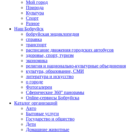
Мой город
Природа
Культура
Спорт
Разное
Наш Бобруйск
бобруйская энциклопедия
справка
транспорт
расписание движения городских автобусов
здоровье, спорт, туризм
экономика
религия и национально-культурные объединения
культура, образование, СМИ
литература и искусство
о городе
Фотогалереи
Сферические 360° панорамы
Online-сервисы Бобруйска
Каталог организаций
Авто
Бытовые услуги
Государство и общество
Дети
Домашние животные