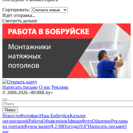
Сортировать:
Идёт отправка...
Смотреть дальше
Написать письмо
О нас
Реклама
© 2006-2026 «BOBR.by»
Поиск
Новости
Фотофакт
Наш Бобруйск
Каталог
организаций
Работа
Объявления
Афиша
Фото
Общение
Реклама
на портале
Курсы валют
$ 2.98
Погода
19.8°
Написать письмо
О
нас