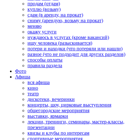
продам (отдам)
куплю (возьму)
сдам (в аренду, на прокат)
сниму (арендую, возьму на прокат)
меняю
окажу услуги
нуждаюсь в услугах (кроме вакансий)
ищу человека (разыскивается)
потери и находки (что потеряли или нашли)
разное (что не подходит для других разделов)
способы оплаты
правила раздела
Фото
Афиша
вся афиша
кино
театр
дискотеки, вечеринки
концерты, шоу, цирковые выступления
общегородские мероприятия
выставки, ярмарки
лекции, тренинги, семинары, мастер-классы,
презентации
квизы и клубы по интересам
спортивные мероприятия