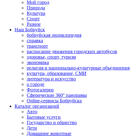
Мой город
Природа
Культура
Спорт
Разное
Наш Бобруйск
бобруйская энциклопедия
справка
транспорт
расписание движения городских автобусов
здоровье, спорт, туризм
экономика
религия и национально-культурные объединения
культура, образование, СМИ
литература и искусство
о городе
Фотогалереи
Сферические 360° панорамы
Online-сервисы Бобруйска
Каталог организаций
Авто
Бытовые услуги
Государство и общество
Дети
Домашние животные