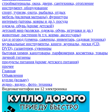
стройматериалы, окна, двери, сантехника, отопление
инструмент, оборудование
спорт, туризм, охота, рыбалка, отдых
мебель (включая матрацы), фурнитура
интерьер (шторы, ковры и др.), посуда
одежда, обувь (кроме детской)
детский мир (коляски, одежда, обувь, игрушки и др.)
животные, растения (в т.ч. корма, аксессуары)
сад и огород (семена, саженцы, инвентарь, садовая техника)
музыкальные инструменты, книги, журналы, диски (CD,
DVD), галантерея, сувениры
бытовая химия, канцтовары, парфюмерия, косметика, товары
личной гигиены
продукты питания (кроме детского питания)
прочее
Главная
Объявления
куплю (возьму)
аудио-, видео-, фото- техника
Видеомагнитофон вм 12 электроника