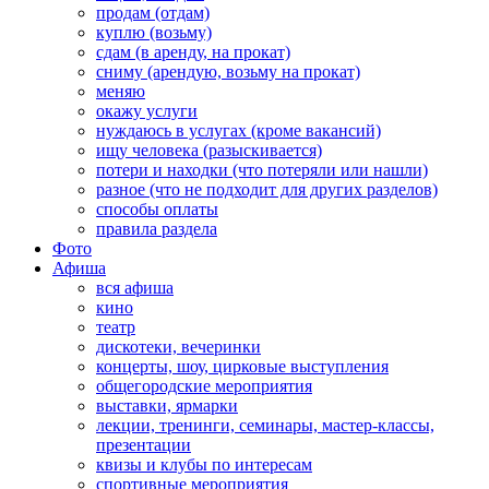
продам (отдам)
куплю (возьму)
сдам (в аренду, на прокат)
сниму (арендую, возьму на прокат)
меняю
окажу услуги
нуждаюсь в услугах (кроме вакансий)
ищу человека (разыскивается)
потери и находки (что потеряли или нашли)
разное (что не подходит для других разделов)
способы оплаты
правила раздела
Фото
Афиша
вся афиша
кино
театр
дискотеки, вечеринки
концерты, шоу, цирковые выступления
общегородские мероприятия
выставки, ярмарки
лекции, тренинги, семинары, мастер-классы,
презентации
квизы и клубы по интересам
спортивные мероприятия