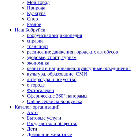
Мой город
Природа
Культура
Спорт
Разное
Наш Бобруйск
бобруйская энциклопедия
справка
транспорт
расписание движения городских автобусов
здоровье, спорт, туризм
экономика
религия и национально-культурные объединения
культура, образование, СМИ
литература и искусство
о городе
Фотогалереи
Сферические 360° панорамы
Online-сервисы Бобруйска
Каталог организаций
Авто
Бытовые услуги
Государство и общество
Дети
Домашние животные