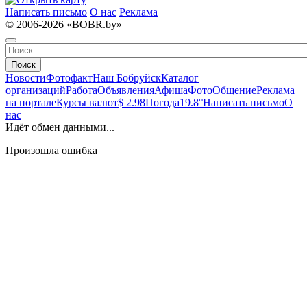
Написать письмо
О нас
Реклама
© 2006-2026 «BOBR.by»
Поиск
Новости
Фотофакт
Наш Бобруйск
Каталог
организаций
Работа
Объявления
Афиша
Фото
Общение
Реклама
на портале
Курсы валют
$ 2.98
Погода
19.8°
Написать письмо
О
нас
Идёт обмен данными...
Произошла ошибка