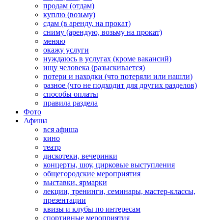
продам (отдам)
куплю (возьму)
сдам (в аренду, на прокат)
сниму (арендую, возьму на прокат)
меняю
окажу услуги
нуждаюсь в услугах (кроме вакансий)
ищу человека (разыскивается)
потери и находки (что потеряли или нашли)
разное (что не подходит для других разделов)
способы оплаты
правила раздела
Фото
Афиша
вся афиша
кино
театр
дискотеки, вечеринки
концерты, шоу, цирковые выступления
общегородские мероприятия
выставки, ярмарки
лекции, тренинги, семинары, мастер-классы,
презентации
квизы и клубы по интересам
спортивные мероприятия