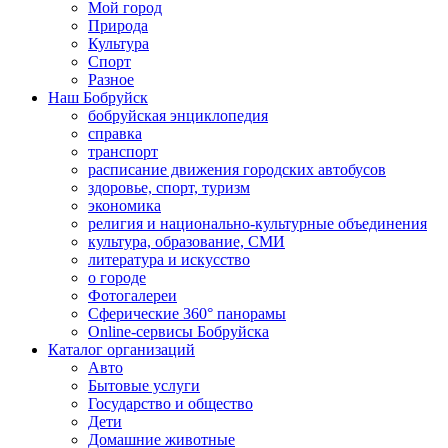
Мой город
Природа
Культура
Спорт
Разное
Наш Бобруйск
бобруйская энциклопедия
справка
транспорт
расписание движения городских автобусов
здоровье, спорт, туризм
экономика
религия и национально-культурные объединения
культура, образование, СМИ
литература и искусство
о городе
Фотогалереи
Сферические 360° панорамы
Online-сервисы Бобруйска
Каталог организаций
Авто
Бытовые услуги
Государство и общество
Дети
Домашние животные