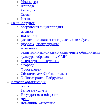
Мой город
Природа
Культура
Спорт
Разное
Наш Бобруйск
бобруйская энциклопедия
справка
транспорт
расписание движения городских автобусов
здоровье, спорт, туризм
экономика
религия и национально-культурные объединения
культура, образование, СМИ
литература и искусство
о городе
Фотогалереи
Сферические 360° панорамы
Online-сервисы Бобруйска
Каталог организаций
Авто
Бытовые услуги
Государство и общество
Дети
Домашние животные