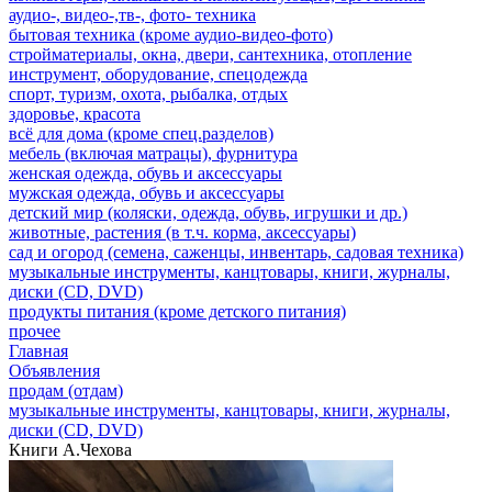
аудио-, видео-,тв-, фото- техника
бытовая техника (кроме аудио-видео-фото)
стройматериалы, окна, двери, сантехника, отопление
инструмент, оборудование, спецодежда
спорт, туризм, охота, рыбалка, отдых
здоровье, красота
всё для дома (кроме спец.разделов)
мебель (включая матрацы), фурнитура
женская одежда, обувь и аксессуары
мужская одежда, обувь и аксессуары
детский мир (коляски, одежда, обувь, игрушки и др.)
животные, растения (в т.ч. корма, аксессуары)
сад и огород (семена, саженцы, инвентарь, садовая техника)
музыкальные инструменты, канцтовары, книги, журналы,
диски (CD, DVD)
продукты питания (кроме детского питания)
прочее
Главная
Объявления
продам (отдам)
музыкальные инструменты, канцтовары, книги, журналы,
диски (CD, DVD)
Книги А.Чехова