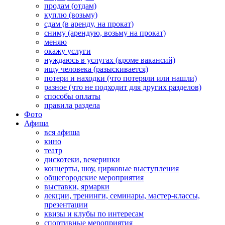
продам (отдам)
куплю (возьму)
сдам (в аренду, на прокат)
сниму (арендую, возьму на прокат)
меняю
окажу услуги
нуждаюсь в услугах (кроме вакансий)
ищу человека (разыскивается)
потери и находки (что потеряли или нашли)
разное (что не подходит для других разделов)
способы оплаты
правила раздела
Фото
Афиша
вся афиша
кино
театр
дискотеки, вечеринки
концерты, шоу, цирковые выступления
общегородские мероприятия
выставки, ярмарки
лекции, тренинги, семинары, мастер-классы,
презентации
квизы и клубы по интересам
спортивные мероприятия