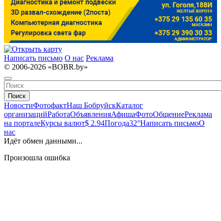
Написать письмо
О нас
Реклама
© 2006-2026 «BOBR.by»
Поиск
Новости
Фотофакт
Наш Бобруйск
Каталог
организаций
Работа
Объявления
Афиша
Фото
Общение
Реклама
на портале
Курсы валют
$ 2.94
Погода
32°
Написать письмо
О
нас
Идёт обмен данными...
Произошла ошибка