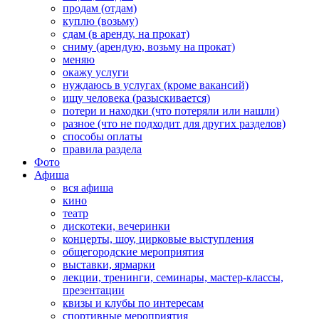
продам (отдам)
куплю (возьму)
сдам (в аренду, на прокат)
сниму (арендую, возьму на прокат)
меняю
окажу услуги
нуждаюсь в услугах (кроме вакансий)
ищу человека (разыскивается)
потери и находки (что потеряли или нашли)
разное (что не подходит для других разделов)
способы оплаты
правила раздела
Фото
Афиша
вся афиша
кино
театр
дискотеки, вечеринки
концерты, шоу, цирковые выступления
общегородские мероприятия
выставки, ярмарки
лекции, тренинги, семинары, мастер-классы,
презентации
квизы и клубы по интересам
спортивные мероприятия