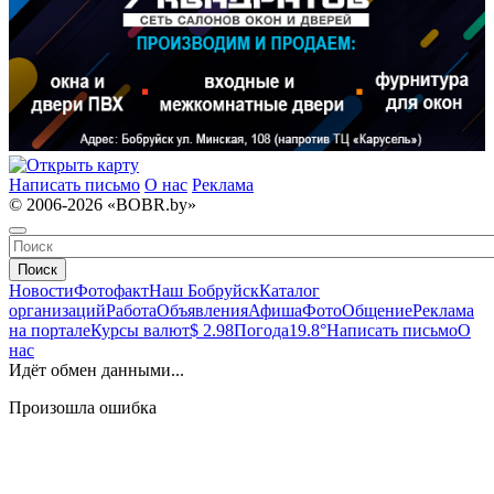
Написать письмо
О нас
Реклама
© 2006-2026 «BOBR.by»
Поиск
Новости
Фотофакт
Наш Бобруйск
Каталог
организаций
Работа
Объявления
Афиша
Фото
Общение
Реклама
на портале
Курсы валют
$ 2.98
Погода
19.8°
Написать письмо
О
нас
Идёт обмен данными...
Произошла ошибка