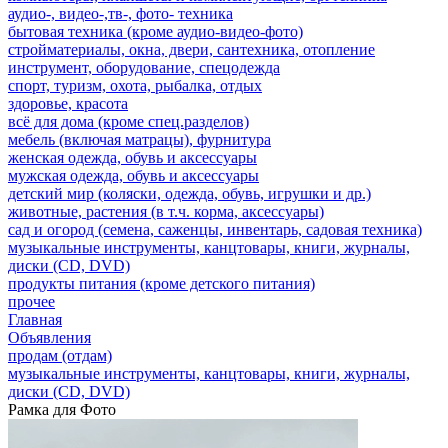
аудио-, видео-,тв-, фото- техника
бытовая техника (кроме аудио-видео-фото)
стройматериалы, окна, двери, сантехника, отопление
инструмент, оборудование, спецодежда
спорт, туризм, охота, рыбалка, отдых
здоровье, красота
всё для дома (кроме спец.разделов)
мебель (включая матрацы), фурнитура
женская одежда, обувь и аксессуары
мужская одежда, обувь и аксессуары
детский мир (коляски, одежда, обувь, игрушки и др.)
животные, растения (в т.ч. корма, аксессуары)
сад и огород (семена, саженцы, инвентарь, садовая техника)
музыкальные инструменты, канцтовары, книги, журналы,
диски (CD, DVD)
продукты питания (кроме детского питания)
прочее
Главная
Объявления
продам (отдам)
музыкальные инструменты, канцтовары, книги, журналы,
диски (CD, DVD)
Рамка для Фото