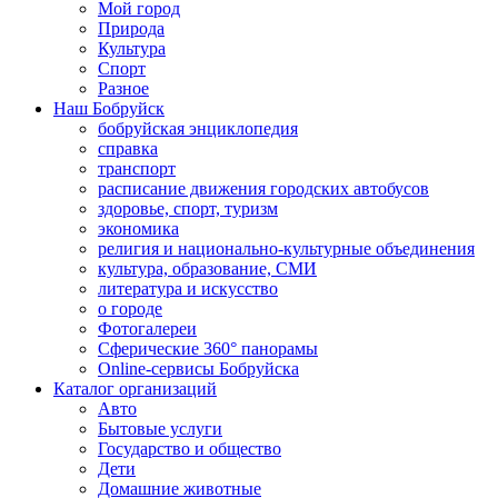
Мой город
Природа
Культура
Спорт
Разное
Наш Бобруйск
бобруйская энциклопедия
справка
транспорт
расписание движения городских автобусов
здоровье, спорт, туризм
экономика
религия и национально-культурные объединения
культура, образование, СМИ
литература и искусство
о городе
Фотогалереи
Сферические 360° панорамы
Online-сервисы Бобруйска
Каталог организаций
Авто
Бытовые услуги
Государство и общество
Дети
Домашние животные