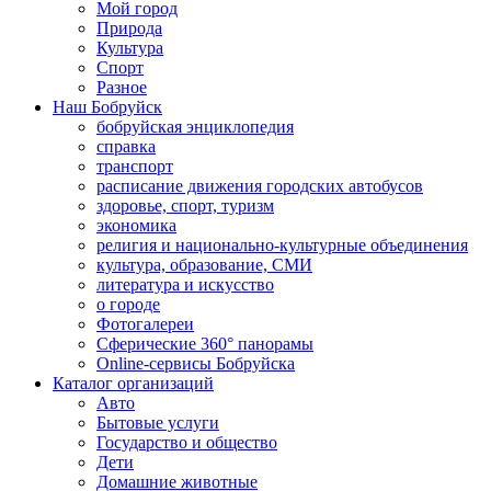
Мой город
Природа
Культура
Спорт
Разное
Наш Бобруйск
бобруйская энциклопедия
справка
транспорт
расписание движения городских автобусов
здоровье, спорт, туризм
экономика
религия и национально-культурные объединения
культура, образование, СМИ
литература и искусство
о городе
Фотогалереи
Сферические 360° панорамы
Online-сервисы Бобруйска
Каталог организаций
Авто
Бытовые услуги
Государство и общество
Дети
Домашние животные