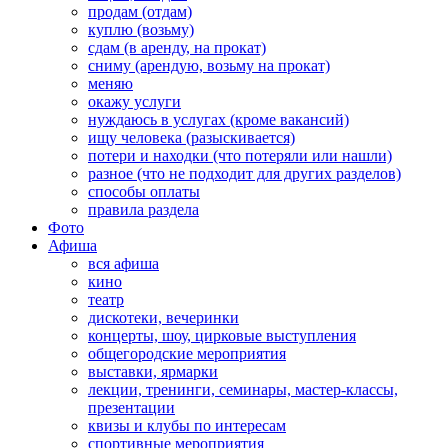
продам (отдам)
куплю (возьму)
сдам (в аренду, на прокат)
сниму (арендую, возьму на прокат)
меняю
окажу услуги
нуждаюсь в услугах (кроме вакансий)
ищу человека (разыскивается)
потери и находки (что потеряли или нашли)
разное (что не подходит для других разделов)
способы оплаты
правила раздела
Фото
Афиша
вся афиша
кино
театр
дискотеки, вечеринки
концерты, шоу, цирковые выступления
общегородские мероприятия
выставки, ярмарки
лекции, тренинги, семинары, мастер-классы,
презентации
квизы и клубы по интересам
спортивные мероприятия