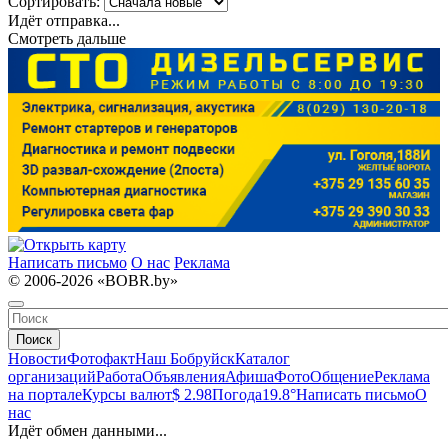
Сортировать:
Идёт отправка...
Смотреть дальше
Написать письмо
О нас
Реклама
© 2006-2026 «BOBR.by»
Поиск
Новости
Фотофакт
Наш Бобруйск
Каталог
организаций
Работа
Объявления
Афиша
Фото
Общение
Реклама
на портале
Курсы валют
$ 2.98
Погода
19.8°
Написать письмо
О
нас
Идёт обмен данными...