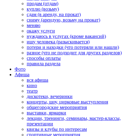
продам (отдам)
куплю (возьму)
сдам (в аренду, на прокат)
сниму (арендую, возьму на прокат)
меняю
окажу услуги
нуждаюсь в услугах (кроме вакансий)
ищу человека (разыскивается)
потери и находки (что потеряли или нашли)
разное (что не подходит для других разделов)
способы оплаты
правила раздела
Фото
Афиша
вся афиша
кино
театр
дискотеки, вечеринки
концерты, шоу, цирковые выступления
общегородские мероприятия
выставки, ярмарки
лекции, тренинги, семинары, мастер-классы,
презентации
квизы и клубы по интересам
спортивные мероприятия