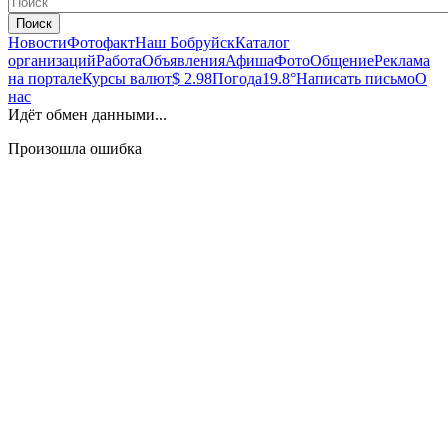
Поиск
Новости
Фотофакт
Наш Бобруйск
Каталог
организаций
Работа
Объявления
Афиша
Фото
Общение
Реклама
на портале
Курсы валют
$ 2.98
Погода
19.8°
Написать письмо
О
нас
Идёт обмен данными...
Произошла ошибка