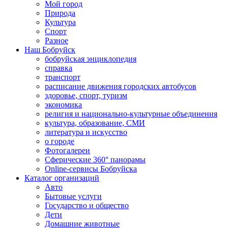
Мой город
Природа
Культура
Спорт
Разное
Наш Бобруйск
бобруйская энциклопедия
справка
транспорт
расписание движения городских автобусов
здоровье, спорт, туризм
экономика
религия и национально-культурные объединения
культура, образование, СМИ
литература и искусство
о городе
Фотогалереи
Сферические 360° панорамы
Online-сервисы Бобруйска
Каталог организаций
Авто
Бытовые услуги
Государство и общество
Дети
Домашние животные