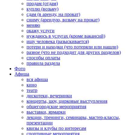
продам (отдам)
куплю (возьму)
сдам (в аренду, на прокат)
сниму (арендую, возьму на прокат)
меняю
окажу услуги
нуждаюсь в услугах (кроме вакансий)
ищу человека (разыскивается)
потери и находки (что потеряли или нашли)
разное (что не подходит для других разделов)
способы оплаты
правила раздела
Фото
Афиша
вся афиша
кино
театр
дискотеки, вечеринки
концерты, шоу, цирковые выступления
общегородские мероприятия
выставки, ярмарки
лекции, тренинги, семинары, мастер-классы,
презентации
квизы и клубы по интересам
спортивные мероприятия