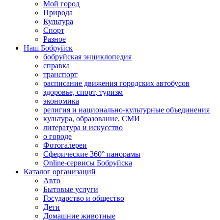
Мой город
Природа
Культура
Спорт
Разное
Наш Бобруйск
бобруйская энциклопедия
справка
транспорт
расписание движения городских автобусов
здоровье, спорт, туризм
экономика
религия и национально-культурные объединения
культура, образование, СМИ
литература и искусство
о городе
Фотогалереи
Сферические 360° панорамы
Online-сервисы Бобруйска
Каталог организаций
Авто
Бытовые услуги
Государство и общество
Дети
Домашние животные