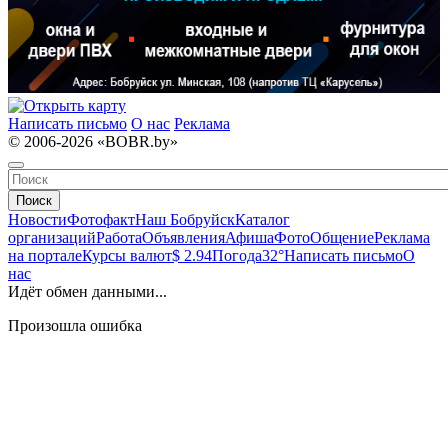
Написать письмо
О нас
Реклама
© 2006-2026 «BOBR.by»
Поиск
Новости
Фотофакт
Наш Бобруйск
Каталог
организаций
Работа
Объявления
Афиша
Фото
Общение
Реклама
на портале
Курсы валют
$ 2.94
Погода
32°
Написать письмо
О
нас
Идёт обмен данными...
Произошла ошибка