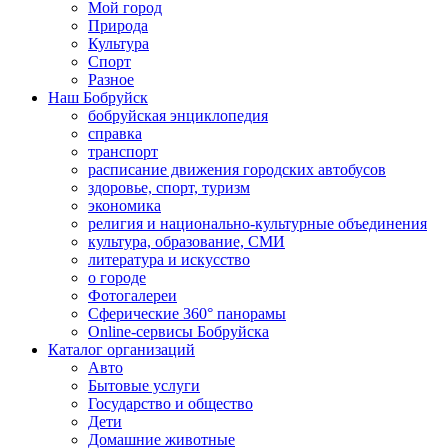
Мой город
Природа
Культура
Спорт
Разное
Наш Бобруйск
бобруйская энциклопедия
справка
транспорт
расписание движения городских автобусов
здоровье, спорт, туризм
экономика
религия и национально-культурные объединения
культура, образование, СМИ
литература и искусство
о городе
Фотогалереи
Сферические 360° панорамы
Online-сервисы Бобруйска
Каталог организаций
Авто
Бытовые услуги
Государство и общество
Дети
Домашние животные