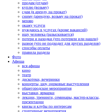
продам (отдам)
куплю (возьму)
сдам (в аренду, на прокат)
сниму (арендую, возьму на прокат)
меняю
окажу услуги
нуждаюсь в услугах (кроме вакансий)
ищу человека (разыскивается)
потери и находки (что потеряли или нашли)
разное (что не подходит для других разделов)
способы оплаты
правила раздела
Фото
Афиша
вся афиша
кино
театр
дискотеки, вечеринки
концерты, шоу, цирковые выступления
общегородские мероприятия
выставки, ярмарки
лекции, тренинги, семинары, мастер-классы,
презентации
квизы и клубы по интересам
спортивные мероприятия