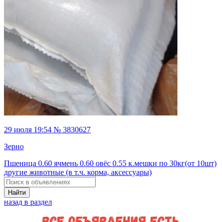
29 июля 19:54 № 3830627
Зерно
Пшеница 0.60 ячмень 0.60 овёс 0.55 к.мешки по 30кг(от 10шт)
другие животные (в т.ч. корма, аксессуары)
Найти
назад в раздел