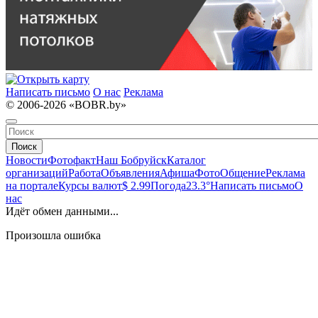
Написать письмо
О нас
Реклама
© 2006-2026 «BOBR.by»
Поиск
Новости
Фотофакт
Наш Бобруйск
Каталог
организаций
Работа
Объявления
Афиша
Фото
Общение
Реклама
на портале
Курсы валют
$ 2.99
Погода
23.3°
Написать письмо
О
нас
Идёт обмен данными...
Произошла ошибка