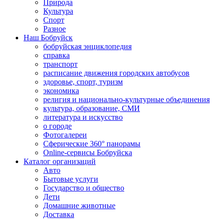
Природа
Культура
Спорт
Разное
Наш Бобруйск
бобруйская энциклопедия
справка
транспорт
расписание движения городских автобусов
здоровье, спорт, туризм
экономика
религия и национально-культурные объединения
культура, образование, СМИ
литература и искусство
о городе
Фотогалереи
Сферические 360° панорамы
Online-сервисы Бобруйска
Каталог организаций
Авто
Бытовые услуги
Государство и общество
Дети
Домашние животные
Доставка