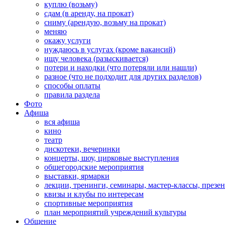
куплю (возьму)
сдам (в аренду, на прокат)
сниму (арендую, возьму на прокат)
меняю
окажу услуги
нуждаюсь в услугах (кроме вакансий)
ищу человека (разыскивается)
потери и находки (что потеряли или нашли)
разное (что не подходит для других разделов)
способы оплаты
правила раздела
Фото
Афиша
вся афиша
кино
театр
дискотеки, вечеринки
концерты, шоу, цирковые выступления
общегородские мероприятия
выставки, ярмарки
лекции, тренинги, семинары, мастер-классы, презе
квизы и клубы по интересам
спортивные мероприятия
план мероприятий учреждений культуры
Общение