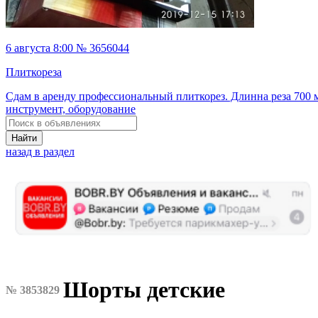
6 августа 8:00 № 3656044
Плиткореза
Сдам в аренду профессиональный плиткорез. Длинна реза 700 
инструмент, оборудование
Найти
назад в раздел
Шорты детские
№ 3853829