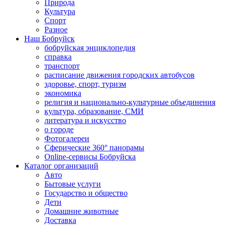
Природа
Культура
Спорт
Разное
Наш Бобруйск
бобруйская энциклопедия
справка
транспорт
расписание движения городских автобусов
здоровье, спорт, туризм
экономика
религия и национально-культурные объединения
культура, образование, СМИ
литература и искусство
о городе
Фотогалереи
Сферические 360° панорамы
Online-сервисы Бобруйска
Каталог организаций
Авто
Бытовые услуги
Государство и общество
Дети
Домашние животные
Доставка