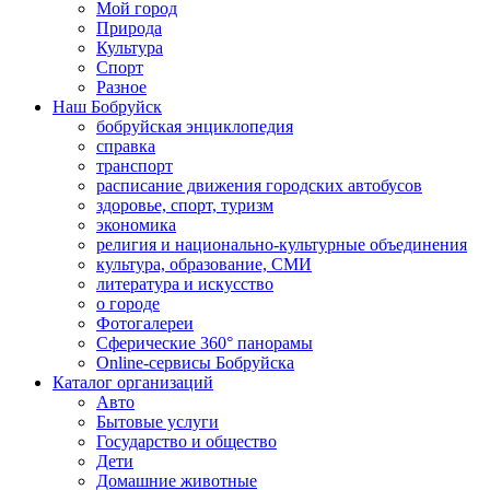
Мой город
Природа
Культура
Спорт
Разное
Наш Бобруйск
бобруйская энциклопедия
справка
транспорт
расписание движения городских автобусов
здоровье, спорт, туризм
экономика
религия и национально-культурные объединения
культура, образование, СМИ
литература и искусство
о городе
Фотогалереи
Сферические 360° панорамы
Online-сервисы Бобруйска
Каталог организаций
Авто
Бытовые услуги
Государство и общество
Дети
Домашние животные