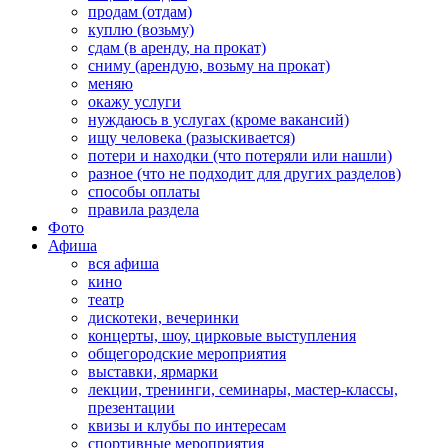
продам (отдам)
куплю (возьму)
сдам (в аренду, на прокат)
сниму (арендую, возьму на прокат)
меняю
окажу услуги
нуждаюсь в услугах (кроме вакансий)
ищу человека (разыскивается)
потери и находки (что потеряли или нашли)
разное (что не подходит для других разделов)
способы оплаты
правила раздела
Фото
Афиша
вся афиша
кино
театр
дискотеки, вечеринки
концерты, шоу, цирковые выступления
общегородские мероприятия
выставки, ярмарки
лекции, тренинги, семинары, мастер-классы,
презентации
квизы и клубы по интересам
спортивные мероприятия