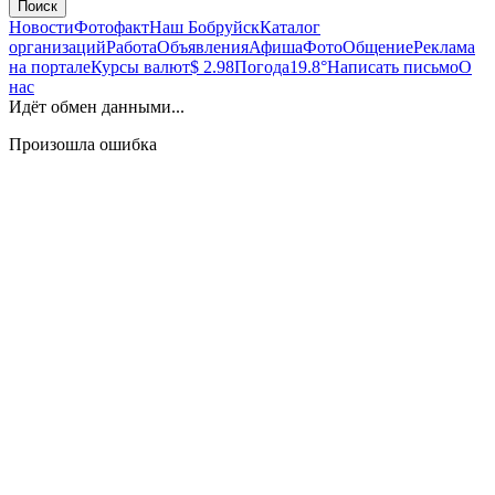
Поиск
Новости
Фотофакт
Наш Бобруйск
Каталог
организаций
Работа
Объявления
Афиша
Фото
Общение
Реклама
на портале
Курсы валют
$ 2.98
Погода
19.8°
Написать письмо
О
нас
Идёт обмен данными...
Произошла ошибка