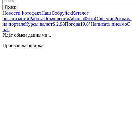
Поиск
Новости
Фотофакт
Наш Бобруйск
Каталог
организаций
Работа
Объявления
Афиша
Фото
Общение
Реклама
на портале
Курсы валют
$ 2.98
Погода
19.8°
Написать письмо
О
нас
Идёт обмен данными...
Произошла ошибка