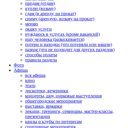
продам (отдам)
куплю (возьму)
сдам (в аренду, на прокат)
сниму (арендую, возьму на прокат)
меняю
окажу услуги
нуждаюсь в услугах (кроме вакансий)
ищу человека (разыскивается)
потери и находки (что потеряли или нашли)
разное (что не подходит для других разделов)
способы оплаты
правила раздела
Фото
Афиша
вся афиша
кино
театр
дискотеки, вечеринки
концерты, шоу, цирковые выступления
общегородские мероприятия
выставки, ярмарки
лекции, тренинги, семинары, мастер-классы,
презентации
квизы и клубы по интересам
спортивные мероприятия