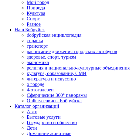
Мой город
Природа
Культура
Спорт
Разное
Наш Бобруйск
бобруйская энциклопедия
справка
транспорт
расписание движения городских автобусов
здоровье, спорт, туризм
экономика
религия и национально-культурные объединения
культура, образование, СМИ
литература и искусство
о городе
Фотогалереи
Сферические 360° панорамы
Online-сервисы Бобруйска
Каталог организаций
Авто
Бытовые услуги
Государство и общество
Дети
Домашние животные