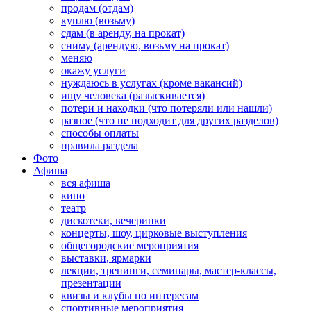
продам (отдам)
куплю (возьму)
сдам (в аренду, на прокат)
сниму (арендую, возьму на прокат)
меняю
окажу услуги
нуждаюсь в услугах (кроме вакансий)
ищу человека (разыскивается)
потери и находки (что потеряли или нашли)
разное (что не подходит для других разделов)
способы оплаты
правила раздела
Фото
Афиша
вся афиша
кино
театр
дискотеки, вечеринки
концерты, шоу, цирковые выступления
общегородские мероприятия
выставки, ярмарки
лекции, тренинги, семинары, мастер-классы,
презентации
квизы и клубы по интересам
спортивные мероприятия