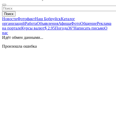
Поиск
Новости
Фотофакт
Наш Бобруйск
Каталог
организаций
Работа
Объявления
Афиша
Фото
Общение
Реклама
на портале
Курсы валют
$ 2.95
Погода
36°
Написать письмо
О
нас
Идёт обмен данными...
Произошла ошибка