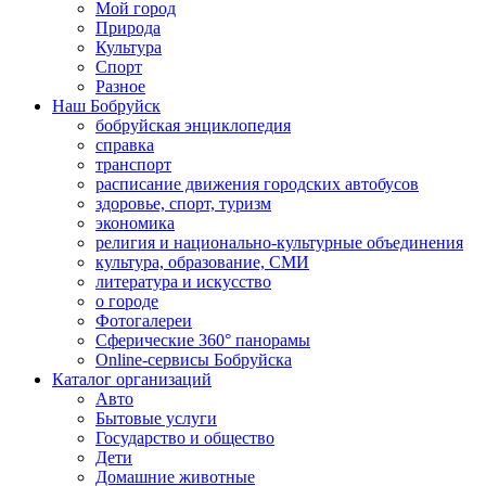
Мой город
Природа
Культура
Спорт
Разное
Наш Бобруйск
бобруйская энциклопедия
справка
транспорт
расписание движения городских автобусов
здоровье, спорт, туризм
экономика
религия и национально-культурные объединения
культура, образование, СМИ
литература и искусство
о городе
Фотогалереи
Сферические 360° панорамы
Online-сервисы Бобруйска
Каталог организаций
Авто
Бытовые услуги
Государство и общество
Дети
Домашние животные