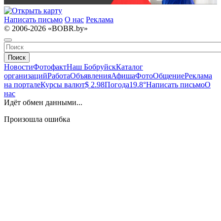
Написать письмо
О нас
Реклама
© 2006-2026 «BOBR.by»
Поиск
Новости
Фотофакт
Наш Бобруйск
Каталог
организаций
Работа
Объявления
Афиша
Фото
Общение
Реклама
на портале
Курсы валют
$ 2.98
Погода
19.8°
Написать письмо
О
нас
Идёт обмен данными...
Произошла ошибка