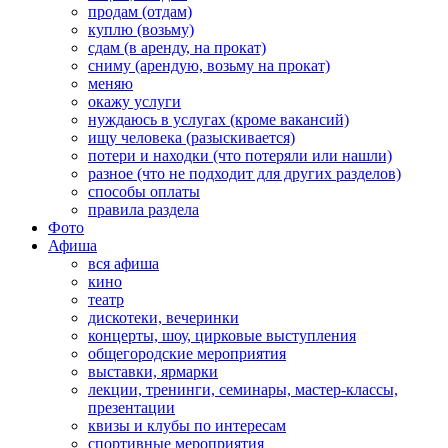
продам (отдам)
куплю (возьму)
сдам (в аренду, на прокат)
сниму (арендую, возьму на прокат)
меняю
окажу услуги
нуждаюсь в услугах (кроме вакансий)
ищу человека (разыскивается)
потери и находки (что потеряли или нашли)
разное (что не подходит для других разделов)
способы оплаты
правила раздела
Фото
Афиша
вся афиша
кино
театр
дискотеки, вечеринки
концерты, шоу, цирковые выступления
общегородские мероприятия
выставки, ярмарки
лекции, тренинги, семинары, мастер-классы,
презентации
квизы и клубы по интересам
спортивные мероприятия