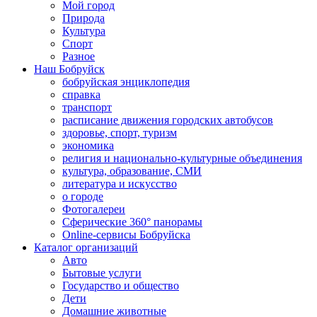
Мой город
Природа
Культура
Спорт
Разное
Наш Бобруйск
бобруйская энциклопедия
справка
транспорт
расписание движения городских автобусов
здоровье, спорт, туризм
экономика
религия и национально-культурные объединения
культура, образование, СМИ
литература и искусство
о городе
Фотогалереи
Сферические 360° панорамы
Online-сервисы Бобруйска
Каталог организаций
Авто
Бытовые услуги
Государство и общество
Дети
Домашние животные