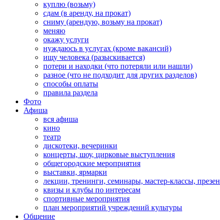
куплю (возьму)
сдам (в аренду, на прокат)
сниму (арендую, возьму на прокат)
меняю
окажу услуги
нуждаюсь в услугах (кроме вакансий)
ищу человека (разыскивается)
потери и находки (что потеряли или нашли)
разное (что не подходит для других разделов)
способы оплаты
правила раздела
Фото
Афиша
вся афиша
кино
театр
дискотеки, вечеринки
концерты, шоу, цирковые выступления
общегородские мероприятия
выставки, ярмарки
лекции, тренинги, семинары, мастер-классы, презе
квизы и клубы по интересам
спортивные мероприятия
план мероприятий учреждений культуры
Общение