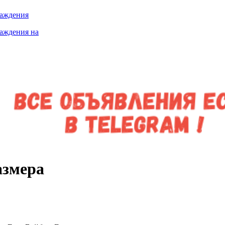
лаждения
лаждения на
азмера