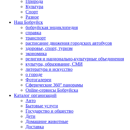
Природа
Культура
Спорт
Разное
Наш Бобруйск
бобруйская энциклопедия
справка
транспорт
расписание движения городских автобусов
здоровье, спорт, туризм
экономика
религия и национально-культурные объединения
культура, образование, СМИ
литература и искусство
о городе
Фотогалереи
Сферические 360° панорамы
Online-сервисы Бобруйска
Каталог организаций
Авто
Бытовые услуги
Государство и общество
Дети
Домашние животные
Доставка