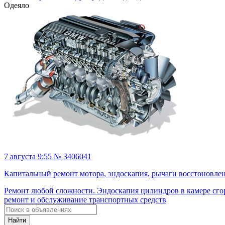
Одеяло
7 августа 9:55 № 3406041
Капитальный ремонт мотора, эндоскапия, рычаги восстоновлен
Ремонт любой сложности. Эндоскапия цилиндров в камере сго
ремонт и обслуживание транспортных средств
Найти