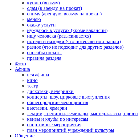
куплю (возьму)
сдам (в аренду, на прокат)
сниму (арендую, возьму на прокат)
меняю
окажу услуги
нуждаюсь в услугах (кроме вакансий)
ищу человека (разыскивается)
потери и находки (что потеряли или нашли)
разное (что не подходит для других разделов)
способы оплаты
правила раздела
Фото
Афиша
вся афиша
кино
театр
дискотеки, вечеринки
концерты, шоу, цирковые выступления
общегородские мероприятия
выставки, ярмарки
лекции, тренинги, семинары, мастер-классы, презе
квизы и клубы по интересам
спортивные мероприятия
план мероприятий учреждений культуры
Общение