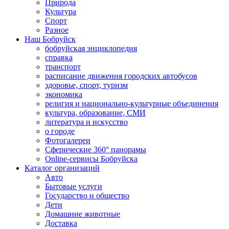
Природа
Культура
Спорт
Разное
Наш Бобруйск
бобруйская энциклопедия
справка
транспорт
расписание движения городских автобусов
здоровье, спорт, туризм
экономика
религия и национально-культурные объединения
культура, образование, СМИ
литература и искусство
о городе
Фотогалереи
Сферические 360° панорамы
Online-сервисы Бобруйска
Каталог организаций
Авто
Бытовые услуги
Государство и общество
Дети
Домашние животные
Доставка