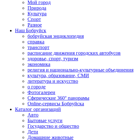
Мой город
Природа
Культура
Спорт
Разное
Наш Бобруйск
бобруйская энциклопедия
справка
транспорт
расписание движения городских автобусов
здоровье, спорт, туризм
экономика
религия и национально-культурные объединения
культура, образование, СМИ
литература и искусство
о городе
Фотогалереи
Сферические 360° панорамы
Online-сервисы Бобруйска
Каталог организаций
Авто
Бытовые услуги
Государство и общество
Дети
Домашние животные