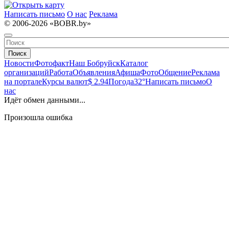
Написать письмо
О нас
Реклама
© 2006-2026 «BOBR.by»
Поиск
Новости
Фотофакт
Наш Бобруйск
Каталог
организаций
Работа
Объявления
Афиша
Фото
Общение
Реклама
на портале
Курсы валют
$ 2.94
Погода
32°
Написать письмо
О
нас
Идёт обмен данными...
Произошла ошибка