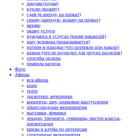
продам (отдам)
куплю (возьму)
сдам (в аренду, на прокат)
сниму (арендую, возьму на прокат)
меняю
окажу услуги
нуждаюсь в услугах (кроме вакансий)
ищу человека (разыскивается)
потери и находки (что потеряли или нашли)
разное (что не подходит для других разделов)
способы оплаты
правила раздела
Фото
Афиша
вся афиша
кино
театр
дискотеки, вечеринки
концерты, шоу, цирковые выступления
общегородские мероприятия
выставки, ярмарки
лекции, тренинги, семинары, мастер-классы,
презентации
квизы и клубы по интересам
спортивные мероприятия