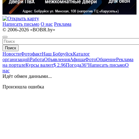
Написать письмо
О нас
Реклама
© 2006-2026 «BOBR.by»
Поиск
Новости
Фотофакт
Наш Бобруйск
Каталог
организаций
Работа
Объявления
Афиша
Фото
Общение
Реклама
на портале
Курсы валют
$ 2.96
Погода
36°
Написать письмо
О
нас
Идёт обмен данными...
Произошла ошибка