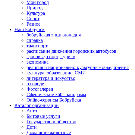
Мой город
Природа
Культура
Спорт
Разное
Наш Бобруйск
бобруйская энциклопедия
справка
транспорт
расписание движения городских автобусов
здоровье, спорт, туризм
экономика
религия и национально-культурные объединения
культура, образование, СМИ
литература и искусство
о городе
Фотогалереи
Сферические 360° панорамы
Online-сервисы Бобруйска
Каталог организаций
Авто
Бытовые услуги
Государство и общество
Дети
Домашние животные