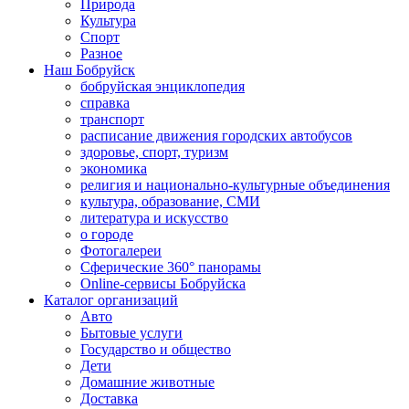
Природа
Культура
Спорт
Разное
Наш Бобруйск
бобруйская энциклопедия
справка
транспорт
расписание движения городских автобусов
здоровье, спорт, туризм
экономика
религия и национально-культурные объединения
культура, образование, СМИ
литература и искусство
о городе
Фотогалереи
Сферические 360° панорамы
Online-сервисы Бобруйска
Каталог организаций
Авто
Бытовые услуги
Государство и общество
Дети
Домашние животные
Доставка