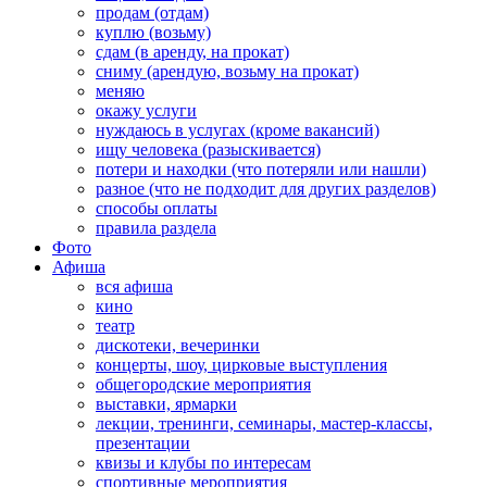
продам (отдам)
куплю (возьму)
сдам (в аренду, на прокат)
сниму (арендую, возьму на прокат)
меняю
окажу услуги
нуждаюсь в услугах (кроме вакансий)
ищу человека (разыскивается)
потери и находки (что потеряли или нашли)
разное (что не подходит для других разделов)
способы оплаты
правила раздела
Фото
Афиша
вся афиша
кино
театр
дискотеки, вечеринки
концерты, шоу, цирковые выступления
общегородские мероприятия
выставки, ярмарки
лекции, тренинги, семинары, мастер-классы,
презентации
квизы и клубы по интересам
спортивные мероприятия