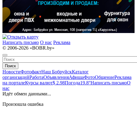
Написать письмо
О нас
Реклама
© 2006-2026 «BOBR.by»
Поиск
Новости
Фотофакт
Наш Бобруйск
Каталог
организаций
Работа
Объявления
Афиша
Фото
Общение
Реклама
на портале
Курсы валют
$ 2.98
Погода
19.8°
Написать письмо
О
нас
Идёт обмен данными...
Произошла ошибка