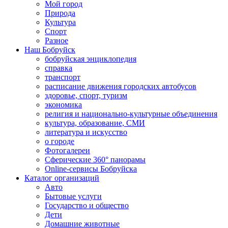
Мой город
Природа
Культура
Спорт
Разное
Наш Бобруйск
бобруйская энциклопедия
справка
транспорт
расписание движения городских автобусов
здоровье, спорт, туризм
экономика
религия и национально-культурные объединения
культура, образование, СМИ
литература и искусство
о городе
Фотогалереи
Сферические 360° панорамы
Online-сервисы Бобруйска
Каталог организаций
Авто
Бытовые услуги
Государство и общество
Дети
Домашние животные