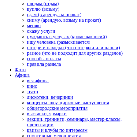
продам (отдам)
куплю (возьму)
сдам (в аренду, на прокат)
сниму (арендую, возьму на прокат)
меняю
окажу услуги
нуждаюсь в услугах (кроме вакансий)
ищу человека (разыскивается)
потери и находки (что потеряли или нашли)
разное (что не подходит для других разделов)
способы оплаты
правила раздела
Фото
Афиша
вся афиша
кино
театр
дискотеки, вечеринки
концерты, шоу, цирковые выступления
общегородские мероприятия
выставки, ярмарки
лекции, тренинги, семинары, мастер-классы,
презентации
квизы и клубы по интересам
спортивные мероприятия