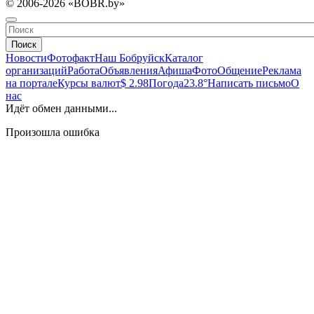
© 2006-2026 «BOBR.by»
Поиск
Новости
Фотофакт
Наш Бобруйск
Каталог
организаций
Работа
Объявления
Афиша
Фото
Общение
Реклама
на портале
Курсы валют
$ 2.98
Погода
23.8°
Написать письмо
О
нас
Идёт обмен данными...
Произошла ошибка