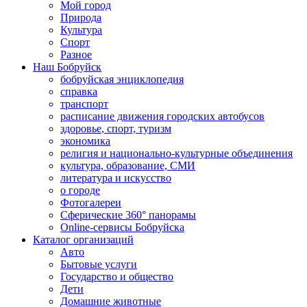
Мой город
Природа
Культура
Спорт
Разное
Наш Бобруйск
бобруйская энциклопедия
справка
транспорт
расписание движения городских автобусов
здоровье, спорт, туризм
экономика
религия и национально-культурные объединения
культура, образование, СМИ
литература и искусство
о городе
Фотогалереи
Сферические 360° панорамы
Online-сервисы Бобруйска
Каталог организаций
Авто
Бытовые услуги
Государство и общество
Дети
Домашние животные