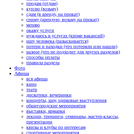
продам (отдам)
куплю (возьму)
сдам (в аренду, на прокат)
сниму (арендую, возьму на прокат)
меняю
окажу услуги
нуждаюсь в услугах (кроме вакансий)
ищу человека (разыскивается)
потери и находки (что потеряли или нашли)
разное (что не подходит для других разделов)
способы оплаты
правила раздела
Фото
Афиша
вся афиша
кино
театр
дискотеки, вечеринки
концерты, шоу, цирковые выступления
общегородские мероприятия
выставки, ярмарки
лекции, тренинги, семинары, мастер-классы,
презентации
квизы и клубы по интересам
спортивные мероприятия