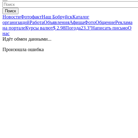
Поиск
Новости
Фотофакт
Наш Бобруйск
Каталог
организаций
Работа
Объявления
Афиша
Фото
Общение
Реклама
на портале
Курсы валют
$ 2.98
Погода
23.3°
Написать письмо
О
нас
Идёт обмен данными...
Произошла ошибка