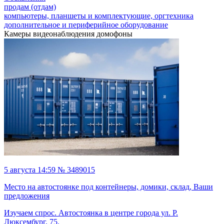
продам (отдам)
компьютеры, планшеты и комплектующие, оргтехника
дополнительное и периферийное оборудование
Камеры видеонаблюдения домофоны
5 августа 14:59 № 3489015
Место на автостоянке под контейнеры, домики, склад, Ваши
предложения
Изучаем спрос. Автостоянка в центре города ул. Р.
Люксембург, 75.