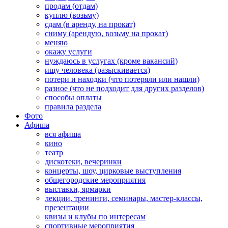
продам (отдам)
куплю (возьму)
сдам (в аренду, на прокат)
сниму (арендую, возьму на прокат)
меняю
окажу услуги
нуждаюсь в услугах (кроме вакансий)
ищу человека (разыскивается)
потери и находки (что потеряли или нашли)
разное (что не подходит для других разделов)
способы оплаты
правила раздела
Фото
Афиша
вся афиша
кино
театр
дискотеки, вечеринки
концерты, шоу, цирковые выступления
общегородские мероприятия
выставки, ярмарки
лекции, тренинги, семинары, мастер-классы,
презентации
квизы и клубы по интересам
спортивные мероприятия