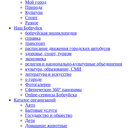
Мой город
Природа
Культура
Спорт
Разное
Наш Бобруйск
бобруйская энциклопедия
справка
транспорт
расписание движения городских автобусов
здоровье, спорт, туризм
экономика
религия и национально-культурные объединения
культура, образование, СМИ
литература и искусство
о городе
Фотогалереи
Сферические 360° панорамы
Online-сервисы Бобруйска
Каталог организаций
Авто
Бытовые услуги
Государство и общество
Дети
Домашние животные