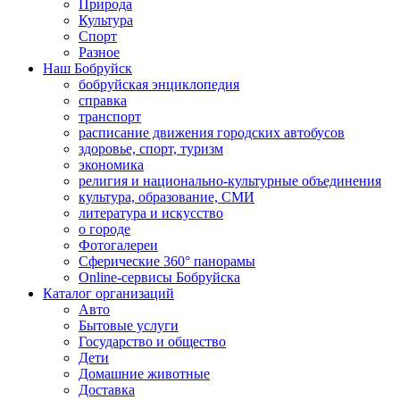
Природа
Культура
Спорт
Разное
Наш Бобруйск
бобруйская энциклопедия
справка
транспорт
расписание движения городских автобусов
здоровье, спорт, туризм
экономика
религия и национально-культурные объединения
культура, образование, СМИ
литература и искусство
о городе
Фотогалереи
Сферические 360° панорамы
Online-сервисы Бобруйска
Каталог организаций
Авто
Бытовые услуги
Государство и общество
Дети
Домашние животные
Доставка