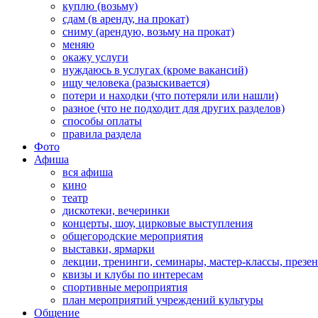
куплю (возьму)
сдам (в аренду, на прокат)
сниму (арендую, возьму на прокат)
меняю
окажу услуги
нуждаюсь в услугах (кроме вакансий)
ищу человека (разыскивается)
потери и находки (что потеряли или нашли)
разное (что не подходит для других разделов)
способы оплаты
правила раздела
Фото
Афиша
вся афиша
кино
театр
дискотеки, вечеринки
концерты, шоу, цирковые выступления
общегородские мероприятия
выставки, ярмарки
лекции, тренинги, семинары, мастер-классы, презе
квизы и клубы по интересам
спортивные мероприятия
план мероприятий учреждений культуры
Общение