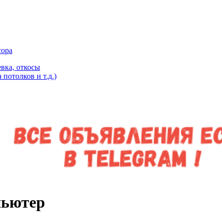
сора
вка, откосы
потолков и т.д.)
пьютер