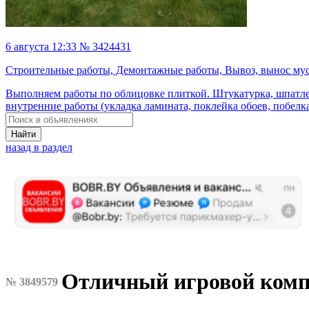
6 августа 12:33 № 3424431
Строительные работы, Демонтажные работы, Вывоз, вынос му
Выполняем работы по облицовке плиткой. Штукатурка, шпатле
внутренние работы (укладка ламината, поклейка обоев, побелка 
Найти
назад в раздел
Отличный игровой ком
№ 3849579