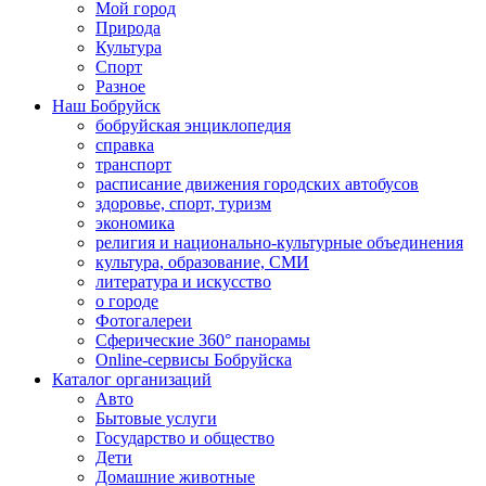
Мой город
Природа
Культура
Спорт
Разное
Наш Бобруйск
бобруйская энциклопедия
справка
транспорт
расписание движения городских автобусов
здоровье, спорт, туризм
экономика
религия и национально-культурные объединения
культура, образование, СМИ
литература и искусство
о городе
Фотогалереи
Сферические 360° панорамы
Online-сервисы Бобруйска
Каталог организаций
Авто
Бытовые услуги
Государство и общество
Дети
Домашние животные