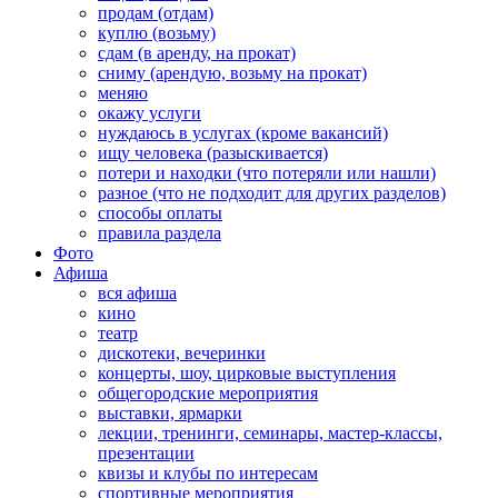
продам (отдам)
куплю (возьму)
сдам (в аренду, на прокат)
сниму (арендую, возьму на прокат)
меняю
окажу услуги
нуждаюсь в услугах (кроме вакансий)
ищу человека (разыскивается)
потери и находки (что потеряли или нашли)
разное (что не подходит для других разделов)
способы оплаты
правила раздела
Фото
Афиша
вся афиша
кино
театр
дискотеки, вечеринки
концерты, шоу, цирковые выступления
общегородские мероприятия
выставки, ярмарки
лекции, тренинги, семинары, мастер-классы,
презентации
квизы и клубы по интересам
спортивные мероприятия