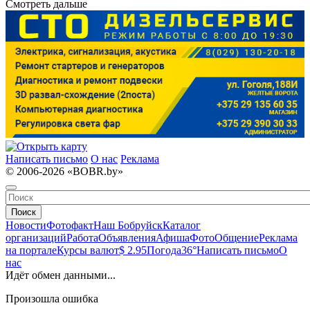
Смотреть дальше
Написать письмо
О нас
Реклама
© 2006-2026 «BOBR.by»
Поиск
Новости
Фотофакт
Наш Бобруйск
Каталог
организаций
Работа
Объявления
Афиша
Фото
Общение
Реклама
на портале
Курсы валют
$ 2.95
Погода
36°
Написать письмо
О
нас
Идёт обмен данными...
Произошла ошибка