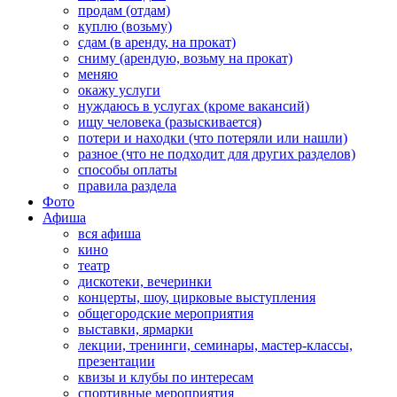
продам (отдам)
куплю (возьму)
сдам (в аренду, на прокат)
сниму (арендую, возьму на прокат)
меняю
окажу услуги
нуждаюсь в услугах (кроме вакансий)
ищу человека (разыскивается)
потери и находки (что потеряли или нашли)
разное (что не подходит для других разделов)
способы оплаты
правила раздела
Фото
Афиша
вся афиша
кино
театр
дискотеки, вечеринки
концерты, шоу, цирковые выступления
общегородские мероприятия
выставки, ярмарки
лекции, тренинги, семинары, мастер-классы,
презентации
квизы и клубы по интересам
спортивные мероприятия