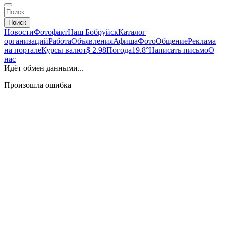
Поиск
Новости
Фотофакт
Наш Бобруйск
Каталог
организаций
Работа
Объявления
Афиша
Фото
Общение
Реклама
на портале
Курсы валют
$ 2.98
Погода
19.8°
Написать письмо
О
нас
Идёт обмен данными...
Произошла ошибка