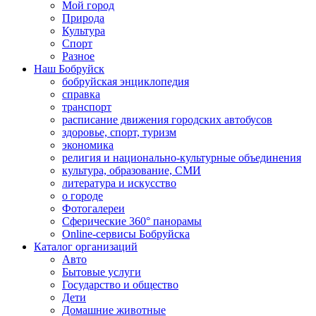
Мой город
Природа
Культура
Спорт
Разное
Наш Бобруйск
бобруйская энциклопедия
справка
транспорт
расписание движения городских автобусов
здоровье, спорт, туризм
экономика
религия и национально-культурные объединения
культура, образование, СМИ
литература и искусство
о городе
Фотогалереи
Сферические 360° панорамы
Online-сервисы Бобруйска
Каталог организаций
Авто
Бытовые услуги
Государство и общество
Дети
Домашние животные