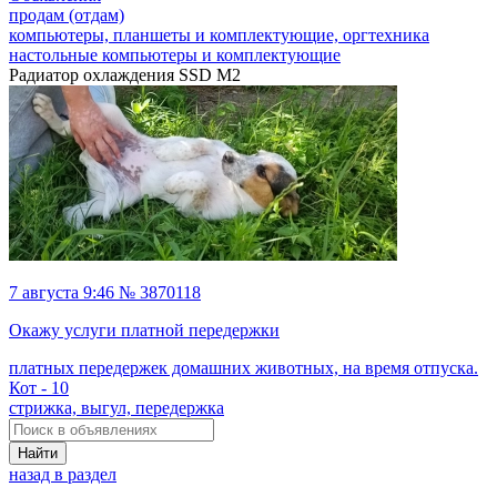
продам (отдам)
компьютеры, планшеты и комплектующие, оргтехника
настольные компьютеры и комплектующие
Радиатор охлаждения SSD M2
7 августа 9:46 № 3870118
Окажу услуги платной передержки
платных передержек домашних животных, на время отпуска.
Кот - 10
стрижка, выгул, передержка
Найти
назад в раздел