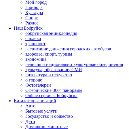
Мой город
Природа
Культура
Спорт
Разное
Наш Бобруйск
бобруйская энциклопедия
справка
транспорт
расписание движения городских автобусов
здоровье, спорт, туризм
экономика
религия и национально-культурные объединения
культура, образование, СМИ
литература и искусство
о городе
Фотогалереи
Сферические 360° панорамы
Online-сервисы Бобруйска
Каталог организаций
Авто
Бытовые услуги
Государство и общество
Дети
Домашние животные