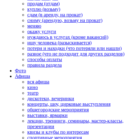
продам (отдам)
куплю (возьму)
сдам (в аренду, на прокат)
сниму (арендую, возьму на прокат)
меняю
окажу услуги
нуждаюсь в услугах (кроме вакансий)
ищу человека (разыскивается)
потери и находки (что потеряли или нашли)
разное (что не подходит для других разделов)
способы оплаты
правила раздела
Фото
Афиша
вся афиша
кино
театр
дискотеки, вечеринки
концерты, шоу, цирковые выступления
общегородские мероприятия
выставки, ярмарки
лекции, тренинги, семинары, мастер-классы,
презентации
квизы и клубы по интересам
спортивные мероприятия