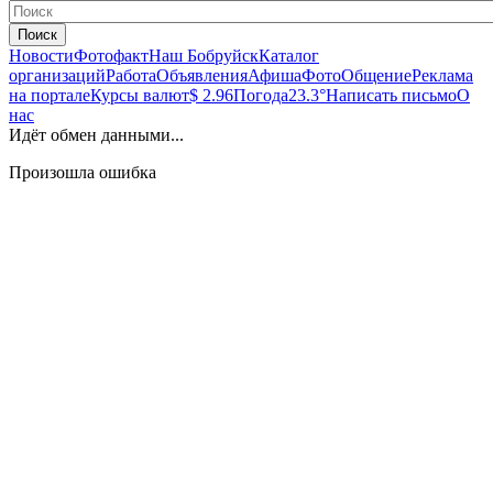
Поиск
Новости
Фотофакт
Наш Бобруйск
Каталог
организаций
Работа
Объявления
Афиша
Фото
Общение
Реклама
на портале
Курсы валют
$ 2.96
Погода
23.3°
Написать письмо
О
нас
Идёт обмен данными...
Произошла ошибка