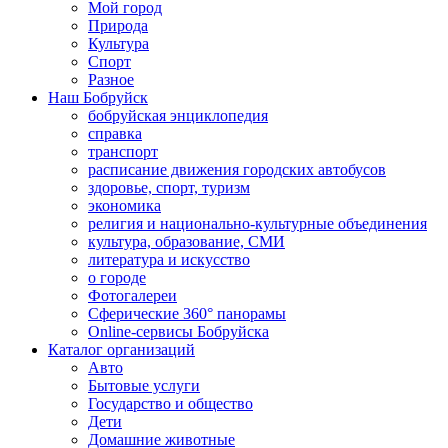
Мой город
Природа
Культура
Спорт
Разное
Наш Бобруйск
бобруйская энциклопедия
справка
транспорт
расписание движения городских автобусов
здоровье, спорт, туризм
экономика
религия и национально-культурные объединения
культура, образование, СМИ
литература и искусство
о городе
Фотогалереи
Сферические 360° панорамы
Online-сервисы Бобруйска
Каталог организаций
Авто
Бытовые услуги
Государство и общество
Дети
Домашние животные