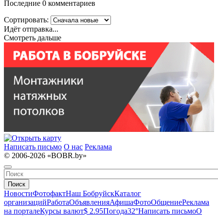
Последние 0 комментариев
Сортировать:
Идёт отправка...
Смотреть дальше
Написать письмо
О нас
Реклама
© 2006-2026 «BOBR.by»
Поиск
Новости
Фотофакт
Наш Бобруйск
Каталог
организаций
Работа
Объявления
Афиша
Фото
Общение
Реклама
на портале
Курсы валют
$ 2.95
Погода
32°
Написать письмо
О