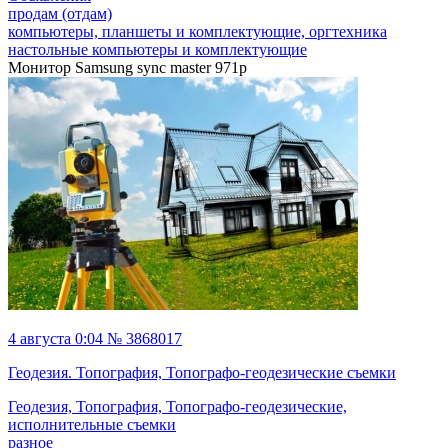
продам (отдам)
компьютеры, планшеты и комплектующие, оргтехника
настольные компьютеры и комплектующие
Монитор Samsung sync master 971p
4 августа 0:04 № 3868017
Геодезия. Топография, Топографо-геодезические съемки
Геодезия, Топография, Топографо-геодезические,
исполнительные съемки
разное