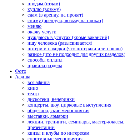
продам (отдам)
куплю (возьму)
сдам (в аренду, на прокат)
сниму (арендую, возьму на прокат)
меняю
окажу услуги
нуждаюсь в услугах (кроме вакансий)
ищу человека (разыскивается)
потери и находки (что потеряли или нашли)
разное (что не подходит для других разделов)
способы оплаты
правила раздела
Фото
Афиша
вся афиша
кино
театр
дискотеки, вечеринки
концерты, шоу, цирковые выступления
общегородские мероприятия
выставки, ярмарки
лекции, тренинги, семинары, мастер-классы,
презентации
квизы и клубы по интересам
спортивные мероприятия