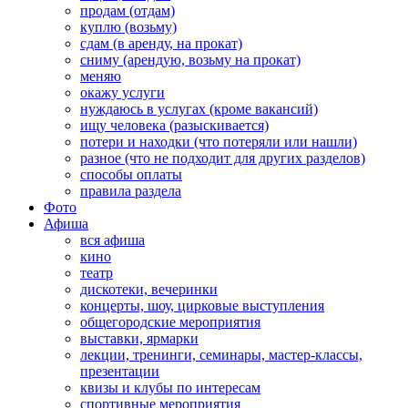
продам (отдам)
куплю (возьму)
сдам (в аренду, на прокат)
сниму (арендую, возьму на прокат)
меняю
окажу услуги
нуждаюсь в услугах (кроме вакансий)
ищу человека (разыскивается)
потери и находки (что потеряли или нашли)
разное (что не подходит для других разделов)
способы оплаты
правила раздела
Фото
Афиша
вся афиша
кино
театр
дискотеки, вечеринки
концерты, шоу, цирковые выступления
общегородские мероприятия
выставки, ярмарки
лекции, тренинги, семинары, мастер-классы,
презентации
квизы и клубы по интересам
спортивные мероприятия