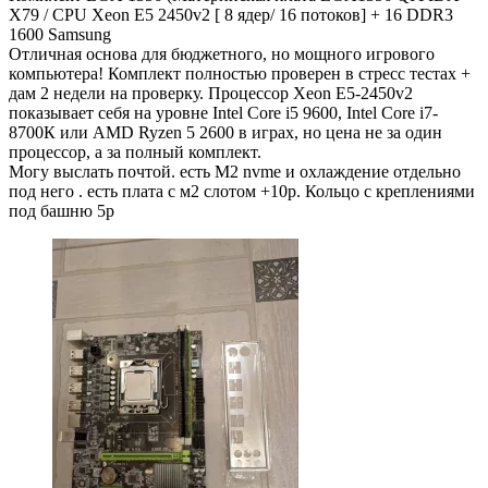
X79 / СРU Хeоn E5 2450v2 [ 8 ядер/ 16 потоков] + 16 DDR3
1600 Samsung
Отличная основa для бюджетного, но мощного игрового
компьютера! Комплект полностью проверен в стресс тестах +
дам 2 недели на проверку. Процессор Хеоn Е5-2450v2
показывает себя на уровне Intеl Соrе i5 9600, Intеl Соrе i7-
8700К или АМD Ryzеn 5 2600 в играх, но ценa не за один
процессор, а за полный комплект.
Могу выслать почтой. есть M2 nvme и охлаждение отдельно
под него . есть плата с м2 слотом +10р. Кольцо с креплениями
под башню 5р