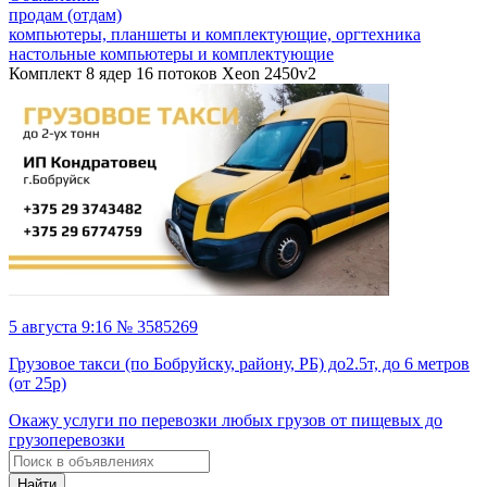
продам (отдам)
компьютеры, планшеты и комплектующие, оргтехника
настольные компьютеры и комплектующие
Комплект 8 ядер 16 потоков Xeon 2450v2
5 августа 9:16 № 3585269
Грузовое такси (по Бобруйску, району, РБ) до2.5т, до 6 метров
(от 25р)
Окажу услуги по перевозки любых грузов от пищевых до
грузоперевозки
Найти