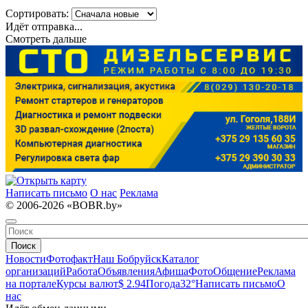
Сортировать:
Идёт отправка...
Смотреть дальше
Написать письмо
О нас
Реклама
© 2006-2026 «BOBR.by»
Поиск
Новости
Фотофакт
Наш Бобруйск
Каталог
организаций
Работа
Объявления
Афиша
Фото
Общение
Реклама
на портале
Курсы валют
$ 2.94
Погода
32°
Написать письмо
О
нас