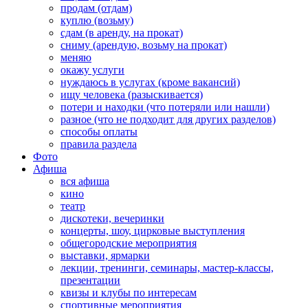
продам (отдам)
куплю (возьму)
сдам (в аренду, на прокат)
сниму (арендую, возьму на прокат)
меняю
окажу услуги
нуждаюсь в услугах (кроме вакансий)
ищу человека (разыскивается)
потери и находки (что потеряли или нашли)
разное (что не подходит для других разделов)
способы оплаты
правила раздела
Фото
Афиша
вся афиша
кино
театр
дискотеки, вечеринки
концерты, шоу, цирковые выступления
общегородские мероприятия
выставки, ярмарки
лекции, тренинги, семинары, мастер-классы,
презентации
квизы и клубы по интересам
спортивные мероприятия