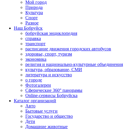
Мой город
Природа
Культура
Спорт
Разное
Наш Бобруйск
бобруйская энциклопедия
справка
транспорт
расписание движения городских автобусов
здоровье, спорт, туризм
экономика
религия и национально-культурные объединения
культура, образование, СМИ
литература и искусство
о городе
Фотогалереи
Сферические 360° панорамы
Online-сервисы Бобруйска
Каталог организаций
Авто
Бытовые услуги
Государство и общество
Дети
Домашние животные