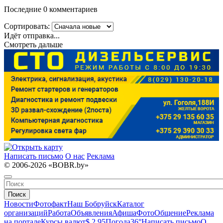
Последние 0 комментариев
Сортировать:
Идёт отправка...
Смотреть дальше
Написать письмо
О нас
Реклама
© 2006-2026 «BOBR.by»
Поиск
Новости
Фотофакт
Наш Бобруйск
Каталог
организаций
Работа
Объявления
Афиша
Фото
Общение
Реклама
на портале
Курсы валют
$ 2.95
Погода
36°
Написать письмо
О