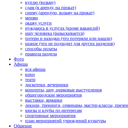
куплю (возьму)
сдам (в аренду, на прокат)
сниму (арендую, возьму на прокат)
меняю
окажу услуги
нуждаюсь в услугах (кроме вакансий)
ищу человека (разыскивается)
потери и находки (что потеряли или нашли)
разное (что не подходит для других разделов)
способы оплаты
правила раздела
Фото
Афиша
вся афиша
кино
театр
дискотеки, вечеринки
концерты, шоу, цирковые выступления
общегородские мероприятия
выставки, ярмарки
лекции, тренинги, семинары, мастер-классы, презе
квизы и клубы по интересам
спортивные мероприятия
план мероприятий учреждений культуры
Общение