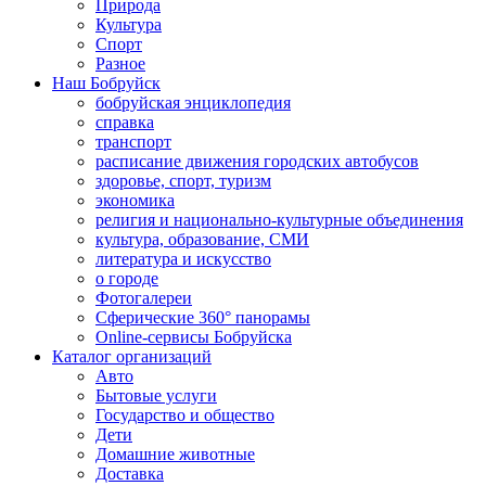
Природа
Культура
Спорт
Разное
Наш Бобруйск
бобруйская энциклопедия
справка
транспорт
расписание движения городских автобусов
здоровье, спорт, туризм
экономика
религия и национально-культурные объединения
культура, образование, СМИ
литература и искусство
о городе
Фотогалереи
Сферические 360° панорамы
Online-сервисы Бобруйска
Каталог организаций
Авто
Бытовые услуги
Государство и общество
Дети
Домашние животные
Доставка