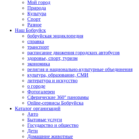
Мой город
Природа
Культура
Спорт
Разное
Наш Бобруйск
бобруйская энциклопедия
справка
транспорт
расписание движения городских автобусов
здоровье, спорт, туризм
экономика
религия и национально-культурные объединения
культура, образование, СМИ
литература и искусство
о городе
Фотогалереи
Сферические 360° панорамы
Online-сервисы Бобруйска
Каталог организаций
Авто
Бытовые услуги
Государство и общество
Дети
Домашние животные