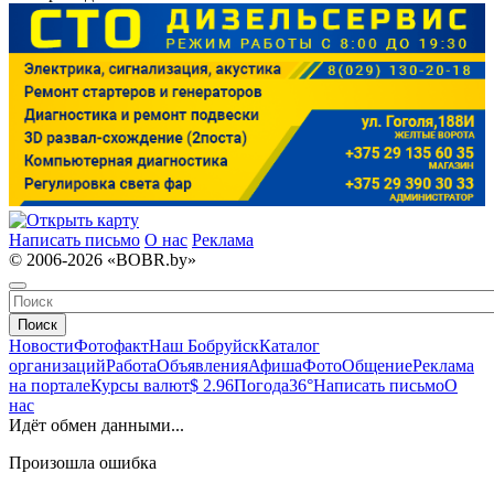
Написать письмо
О нас
Реклама
© 2006-2026 «BOBR.by»
Поиск
Новости
Фотофакт
Наш Бобруйск
Каталог
организаций
Работа
Объявления
Афиша
Фото
Общение
Реклама
на портале
Курсы валют
$ 2.96
Погода
36°
Написать письмо
О
нас
Идёт обмен данными...
Произошла ошибка