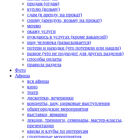
продам (отдам)
куплю (возьму)
сдам (в аренду, на прокат)
сниму (арендую, возьму на прокат)
меняю
окажу услуги
нуждаюсь в услугах (кроме вакансий)
ищу человека (разыскивается)
потери и находки (что потеряли или нашли)
разное (что не подходит для других разделов)
способы оплаты
правила раздела
Фото
Афиша
вся афиша
кино
театр
дискотеки, вечеринки
концерты, шоу, цирковые выступления
общегородские мероприятия
выставки, ярмарки
лекции, тренинги, семинары, мастер-классы,
презентации
квизы и клубы по интересам
спортивные мероприятия