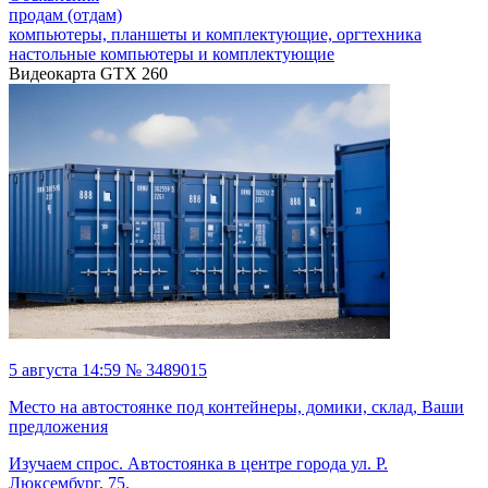
продам (отдам)
компьютеры, планшеты и комплектующие, оргтехника
настольные компьютеры и комплектующие
Видеокарта GTX 260
5 августа 14:59 № 3489015
Место на автостоянке под контейнеры, домики, склад, Ваши
предложения
Изучаем спрос. Автостоянка в центре города ул. Р.
Люксембург, 75.