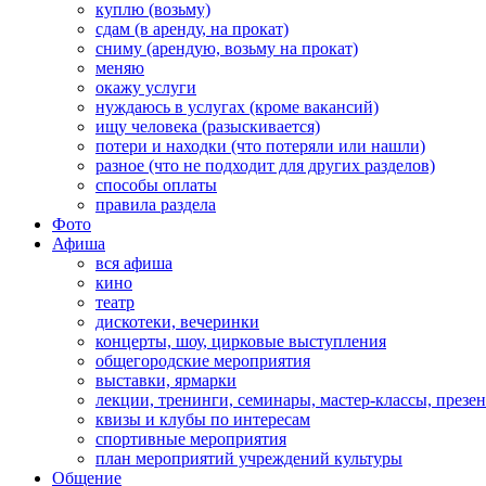
куплю (возьму)
сдам (в аренду, на прокат)
сниму (арендую, возьму на прокат)
меняю
окажу услуги
нуждаюсь в услугах (кроме вакансий)
ищу человека (разыскивается)
потери и находки (что потеряли или нашли)
разное (что не подходит для других разделов)
способы оплаты
правила раздела
Фото
Афиша
вся афиша
кино
театр
дискотеки, вечеринки
концерты, шоу, цирковые выступления
общегородские мероприятия
выставки, ярмарки
лекции, тренинги, семинары, мастер-классы, презе
квизы и клубы по интересам
спортивные мероприятия
план мероприятий учреждений культуры
Общение