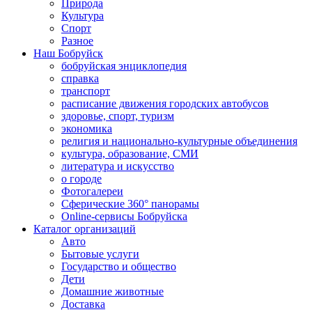
Природа
Культура
Спорт
Разное
Наш Бобруйск
бобруйская энциклопедия
справка
транспорт
расписание движения городских автобусов
здоровье, спорт, туризм
экономика
религия и национально-культурные объединения
культура, образование, СМИ
литература и искусство
о городе
Фотогалереи
Сферические 360° панорамы
Online-сервисы Бобруйска
Каталог организаций
Авто
Бытовые услуги
Государство и общество
Дети
Домашние животные
Доставка