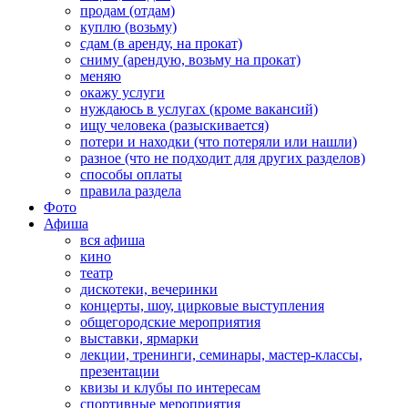
продам (отдам)
куплю (возьму)
сдам (в аренду, на прокат)
сниму (арендую, возьму на прокат)
меняю
окажу услуги
нуждаюсь в услугах (кроме вакансий)
ищу человека (разыскивается)
потери и находки (что потеряли или нашли)
разное (что не подходит для других разделов)
способы оплаты
правила раздела
Фото
Афиша
вся афиша
кино
театр
дискотеки, вечеринки
концерты, шоу, цирковые выступления
общегородские мероприятия
выставки, ярмарки
лекции, тренинги, семинары, мастер-классы,
презентации
квизы и клубы по интересам
спортивные мероприятия