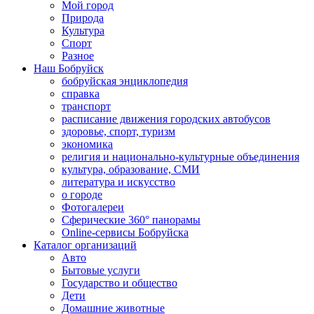
Мой город
Природа
Культура
Спорт
Разное
Наш Бобруйск
бобруйская энциклопедия
справка
транспорт
расписание движения городских автобусов
здоровье, спорт, туризм
экономика
религия и национально-культурные объединения
культура, образование, СМИ
литература и искусство
о городе
Фотогалереи
Сферические 360° панорамы
Online-сервисы Бобруйска
Каталог организаций
Авто
Бытовые услуги
Государство и общество
Дети
Домашние животные