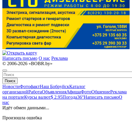
Написать письмо
О нас
Реклама
© 2006-2026 «BOBR.by»
Поиск
Новости
Фотофакт
Наш Бобруйск
Каталог
организаций
Работа
Объявления
Афиша
Фото
Общение
Реклама
на портале
Курсы валют
$ 2.95
Погода
36°
Написать письмо
О
нас
Идёт обмен данными...
Произошла ошибка