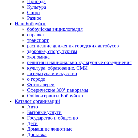
Природа
Культура
Спорт
Разное
Наш Бобруйск
бобруйская энциклопедия
справка
транспорт
расписание движения городских автобусов
здоровье, спорт, туризм
экономика
религия и национально-культурные объединения
культура, образование, СМИ
литература и искусство
о городе
Фотогалереи
Сферические 360° панорамы
Online-сервисы Бобруйска
Каталог организаций
Авто
Бытовые услуги
Государство и общество
Дети
Домашние животные
Доставка