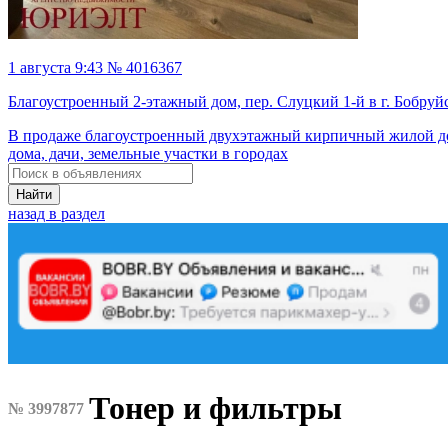
1 августа 9:43 № 4016367
Благоустроенный 2-этажный дом, пер. Слуцкий 1-й в г. Бобруй
В продаже благоустроенный двухэтажный кирпичный жилой до
дома, дачи, земельные участки в городах
Найти
назад в раздел
Тонер и фильтры
№ 3997877