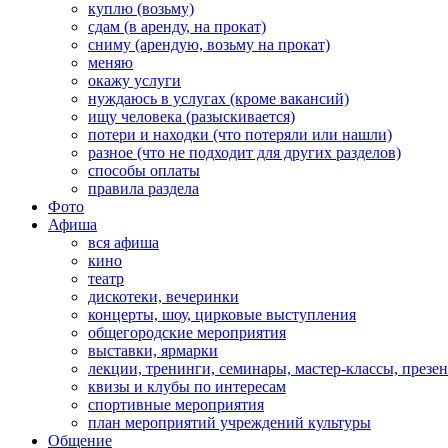
куплю (возьму)
сдам (в аренду, на прокат)
сниму (арендую, возьму на прокат)
меняю
окажу услуги
нуждаюсь в услугах (кроме вакансий)
ищу человека (разыскивается)
потери и находки (что потеряли или нашли)
разное (что не подходит для других разделов)
способы оплаты
правила раздела
Фото
Афиша
вся афиша
кино
театр
дискотеки, вечеринки
концерты, шоу, цирковые выступления
общегородские мероприятия
выставки, ярмарки
лекции, тренинги, семинары, мастер-классы, презе
квизы и клубы по интересам
спортивные мероприятия
план мероприятий учреждений культуры
Общение