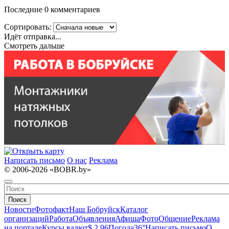
Последние 0 комментариев
Сортировать:
Идёт отправка...
Смотреть дальше
Написать письмо
О нас
Реклама
© 2006-2026 «BOBR.by»
Поиск
Новости
Фотофакт
Наш Бобруйск
Каталог
организаций
Работа
Объявления
Афиша
Фото
Общение
Реклама
на портале
Курсы валют
$ 2.96
Погода
36°
Написать письмо
О