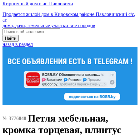
Кирпичный дом в аг. Павловичи
Продается жилой дом в Кировском районе Павловичский с/с,
аг.
дома, дачи, земельные участки вне городов
Найти
назад в раздел
Петля мебельная,
№ 3776848
кромка торцевая, плинтус