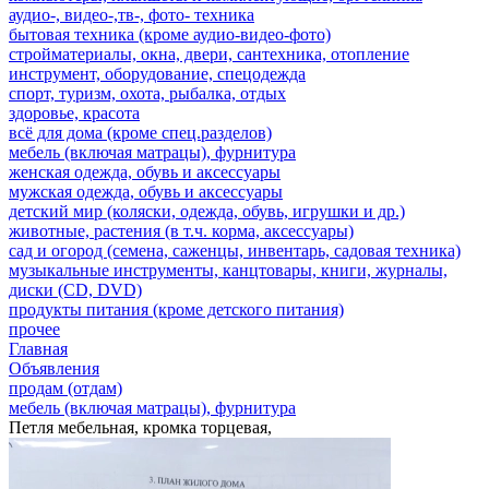
аудио-, видео-,тв-, фото- техника
бытовая техника (кроме аудио-видео-фото)
стройматериалы, окна, двери, сантехника, отопление
инструмент, оборудование, спецодежда
спорт, туризм, охота, рыбалка, отдых
здоровье, красота
всё для дома (кроме спец.разделов)
мебель (включая матрацы), фурнитура
женская одежда, обувь и аксессуары
мужская одежда, обувь и аксессуары
детский мир (коляски, одежда, обувь, игрушки и др.)
животные, растения (в т.ч. корма, аксессуары)
сад и огород (семена, саженцы, инвентарь, садовая техника)
музыкальные инструменты, канцтовары, книги, журналы,
диски (CD, DVD)
продукты питания (кроме детского питания)
прочее
Главная
Объявления
продам (отдам)
мебель (включая матрацы), фурнитура
Петля мебельная, кромка торцевая,