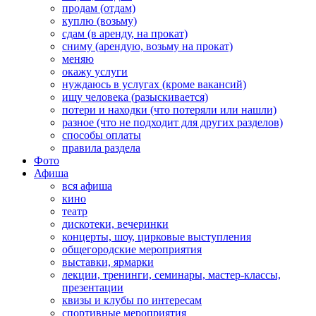
продам (отдам)
куплю (возьму)
сдам (в аренду, на прокат)
сниму (арендую, возьму на прокат)
меняю
окажу услуги
нуждаюсь в услугах (кроме вакансий)
ищу человека (разыскивается)
потери и находки (что потеряли или нашли)
разное (что не подходит для других разделов)
способы оплаты
правила раздела
Фото
Афиша
вся афиша
кино
театр
дискотеки, вечеринки
концерты, шоу, цирковые выступления
общегородские мероприятия
выставки, ярмарки
лекции, тренинги, семинары, мастер-классы,
презентации
квизы и клубы по интересам
спортивные мероприятия