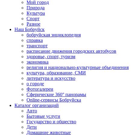
Мой город
Природа
Культура
Спорт
Разное
Наш Бобруйск
бобруйская энциклопедия
справка
транспорт
расписание движения городских автобусов
здоровье, спорт, туризм
экономика
религия и национально-культурные объединения
культура, образование, СМИ
литература и искусство
о городе
Фотогалереи
Сферические 360° панорамы
Online-сервисы Бобруйска
Каталог организаций
Авто
Бытовые услуги
Государство и общество
Дети
Домашние животные