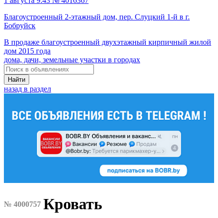
1 августа 9:43 № 4016367
Благоустроенный 2-этажный дом, пер. Слуцкий 1-й в г.
Бобруйск
В продаже благоустроенный двухэтажный кирпичный жилой
дом 2015 года
дома, дачи, земельные участки в городах
Найти
назад в раздел
Кровать
№ 4000757