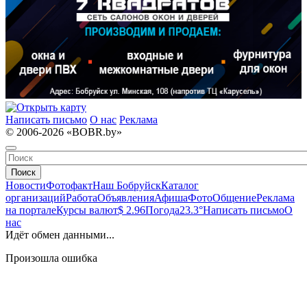
Написать письмо
О нас
Реклама
© 2006-2026 «BOBR.by»
Поиск
Новости
Фотофакт
Наш Бобруйск
Каталог
организаций
Работа
Объявления
Афиша
Фото
Общение
Реклама
на портале
Курсы валют
$ 2.96
Погода
23.3°
Написать письмо
О
нас
Идёт обмен данными...
Произошла ошибка