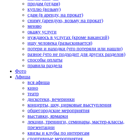
продам (отдам)
куплю (возьму)
сдам (в аренду, на прокат)
сниму (арендую, возьму на прокат)
меняю
окажу услуги
нуждаюсь в услугах (кроме вакансий)
ищу человека (разыскивается)
потери и находки (что потеряли или нашли)
разное (что не подходит для других разделов)
способы оплаты
правила раздела
Фото
Афиша
вся афиша
кино
театр
дискотеки, вечеринки
концерты, шоу, цирковые выступления
общегородские мероприятия
выставки, ярмарки
лекции, тренинги, семинары, мастер-классы,
презентации
квизы и клубы по интересам
спортивные мероприятия