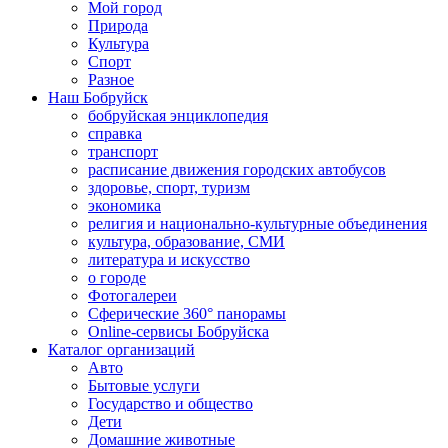
Мой город
Природа
Культура
Спорт
Разное
Наш Бобруйск
бобруйская энциклопедия
справка
транспорт
расписание движения городских автобусов
здоровье, спорт, туризм
экономика
религия и национально-культурные объединения
культура, образование, СМИ
литература и искусство
о городе
Фотогалереи
Сферические 360° панорамы
Online-сервисы Бобруйска
Каталог организаций
Авто
Бытовые услуги
Государство и общество
Дети
Домашние животные