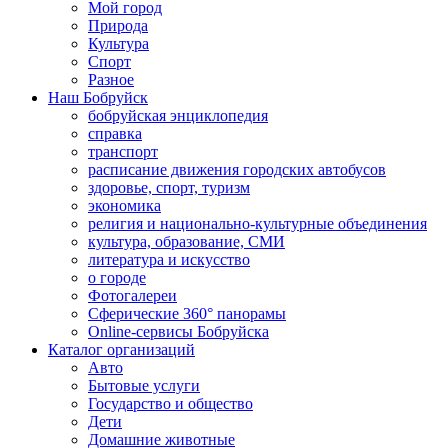
Мой город
Природа
Культура
Спорт
Разное
Наш Бобруйск
бобруйская энциклопедия
справка
транспорт
расписание движения городских автобусов
здоровье, спорт, туризм
экономика
религия и национально-культурные объединения
культура, образование, СМИ
литература и искусство
о городе
Фотогалереи
Сферические 360° панорамы
Online-сервисы Бобруйска
Каталог организаций
Авто
Бытовые услуги
Государство и общество
Дети
Домашние животные