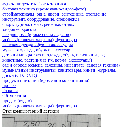
аудио-, видео-,тв-, фото- техника
бытовая техника (кроме аудио-видео-фото)
стройматериалы, окна, двери, сантехника, отопление
инструмент, оборудование, спецодежда
спорт, туризм, охота, рыбалка, отдых
здоровье, красота
всё для дома (кроме спец.разделов)
мебель (включая матрацы), фурнитура
женская одежда, обувь и аксессуары
мужская одежда, обувь и аксессуары
детский мир (коляски, одежда, обувь, игрушки и др.)
животные, растения (в т.ч. корма, аксессуары)
сад и огород (семена, саженцы, инвентарь, садовая техника)
музыкальные инструменты, канцтовары, книги, журналы,
диски (CD, DVD)
продукты питания (кроме детского питания)
прочее
Главная
Объявления
продам (отдам)
мебель (включая матрацы), фурнитура
Стул компьютерный детский