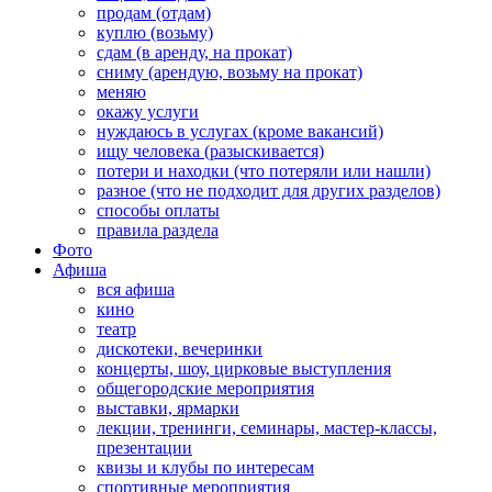
продам (отдам)
куплю (возьму)
сдам (в аренду, на прокат)
сниму (арендую, возьму на прокат)
меняю
окажу услуги
нуждаюсь в услугах (кроме вакансий)
ищу человека (разыскивается)
потери и находки (что потеряли или нашли)
разное (что не подходит для других разделов)
способы оплаты
правила раздела
Фото
Афиша
вся афиша
кино
театр
дискотеки, вечеринки
концерты, шоу, цирковые выступления
общегородские мероприятия
выставки, ярмарки
лекции, тренинги, семинары, мастер-классы,
презентации
квизы и клубы по интересам
спортивные мероприятия