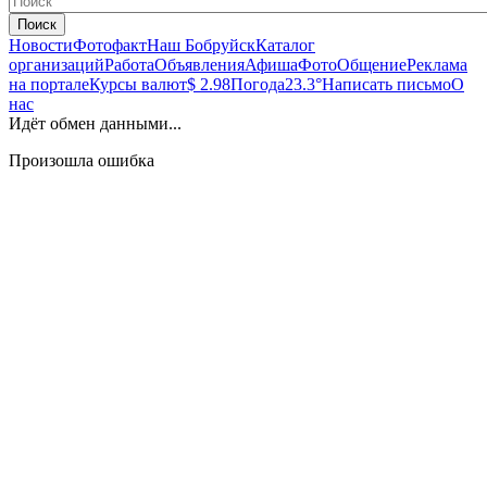
Поиск
Новости
Фотофакт
Наш Бобруйск
Каталог
организаций
Работа
Объявления
Афиша
Фото
Общение
Реклама
на портале
Курсы валют
$ 2.98
Погода
23.3°
Написать письмо
О
нас
Идёт обмен данными...
Произошла ошибка